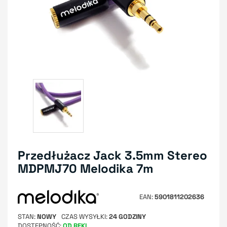
Przedłużacz Jack 3.5mm Stereo
MDPMJ70 Melodika 7m
EAN
5901811202636
STAN
NOWY
CZAS WYSYŁKI
24 GODZINY
DOSTĘPNOŚĆ
OD RĘKI