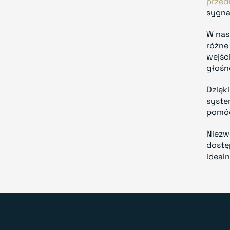
przed
sygna
W nas
różne
wejśc
głośn
Dzięk
syste
pomóc
Niezw
dostę
ideal