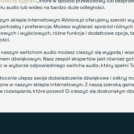
łużacze sygnału
, które w sposób przewodowy lub bezprz
łu audio lub wideo na bardzo duże odległości.
zym sklepie internetowym AVstore.pl oferujemy szeroki wy
 potrzeby i preferencje. Możesz wybierać spośród różnych 
iowych i wyjściowych, różne funkcje i dodatkowe opcje, ta
ości.
i naszym switchom audio możesz cieszyć się wygodą i ws
mem dźwiękowym. Nasz zespół ekspertów jest również goto
 w wyborze odpowiedniego switcha audio, który spełni T
łocznie ulepsz swoje doświadczenie dźwiękowe i odkryj moż
pne w naszym sklepie internetowym. Z naszą szeroką gamą
ne rozwiązanie, które pozwoli Ci cieszyć się doskonałym dź