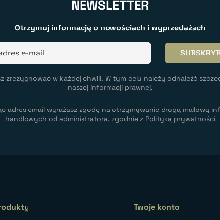
NEWSLETTER
Otrzymuj informację o nowościach i wyprzedażach
z zrezygnować w każdej chwili. W tym celu należy odnaleźć szcze
naszej informacji prawnej.
ąc adres email wyrażasz zgodę na otrzymywanie drogą mailową inf
handlowych od administratora, zgodnie z
Polityką prywatności
rodukty
Twoje konto