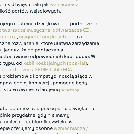
rnik dźwięku, taki jak
wzmacniacz,
 ilość portów wejściowych.
ojego systemu dźwiękowego i podłączenia
dtwarzacze muzyczne
,
odtwarzacze CD
,
eamery)
,
magnetofony kasetowe
czy
czne rozwiązanie, które ułatwia zarządzanie
j jednak, że do podłączenia
zastosowanie odpowiednich kabli audio. W
 typu, od
kabli koaksjalnych (coaxial)
,
ble optyczne / SPDIF
,
kable RCA
ie problemów z kompatybilnością złącz w
odpowiedniej konwersji, pomocne będą
C
, które również oferujemy
w wersji
łu, co umożliwia przesyłanie dźwięku na
ególnie przydatne, gdy nie mamy
my umieścić odbiornik dźwięku w
lepie oferujemy osobne
wzmacniacze /