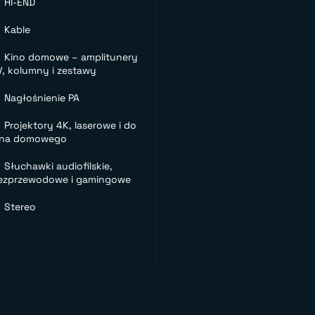
HI-END
Kable
Kino domowe – amplitunery
V, kolumny i zestawy
Nagłośnienie PA
Projektory 4K, laserowe i do
ina domowego
Słuchawki audiofilskie,
ezprzewodowe i gamingowe
Stereo