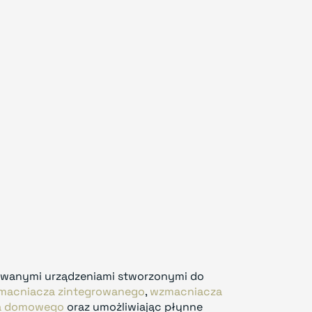
ykowanymi urządzeniami stworzonymi do
macniacza zintegrowanego
,
wzmacniacza
na domowego
oraz umożliwiając płynne