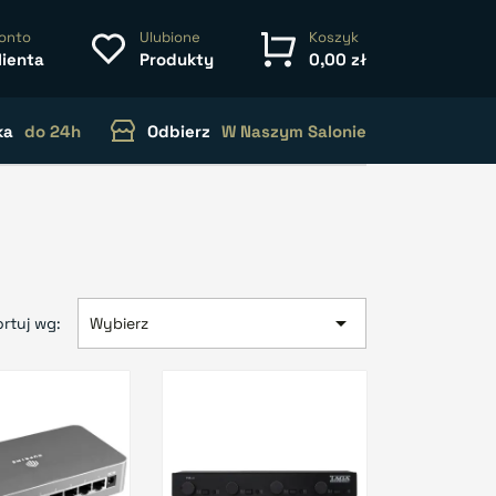
onto
Ulubione
Koszyk
lienta
Produkty
0,00 zł
ka
do 24h
Odbierz
W Naszym Salonie

rtuj wg:
Wybierz