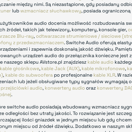
ączanie między nimi. Są niezastąpione, gdy posiadany odbio
tuner
lub
wzmacniacz słuchawkowy
, posiada ograniczoną
 użytkowników audio docenia możliwość rozbudowania sw
h źródeł, takich jak telewizory, komputery, konsole gier,
o
rzacze Blu-ray
,
odtwarzacze strumieniowe / sieciowe (str
fony z przedwzmacniaczem
. Switche Audio oferują elasty
urządzeniami i zapewnia doskonałą jakość dźwięku. Pamięta
rowanych urządzeń audio do przełącznika konieczne jest 
ie naszego sklepu AVstore.pl znajdziesz
kable audio
każdego
kable głośnikowe
,
kable Jack (AUX)
,
kable mikrofonowe
,
ka
h)
,
kable do subwoofera
po profesjonalne
kable XLR
. W raz
zeniach lub jeżeli obsługiwane typy sygnałów wymagają 
e
przejściówki audio
,
konwertery audio
oraz
konwertery DA
ośnej
.
óre switche audio posiadają wbudowany wzmacniacz sygna
ze odległości bez utraty jakości. To rozwiązanie jest szcz
rczającej ilości gniazdek w jednym miejscu lub gdy chce
onym miejscu od źródeł dźwięku. Dodatkowo w naszym sk