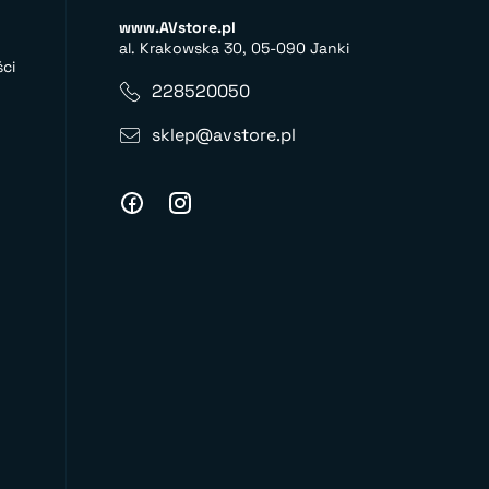
www.AVstore.pl
al. Krakowska 30, 05-090 Janki
ci
228520050
sklep@avstore.pl