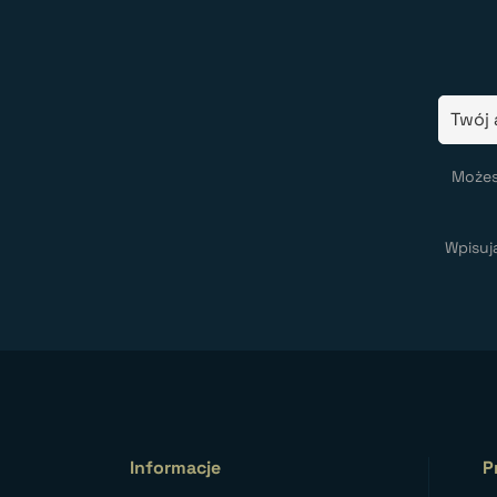
Możes
Wpisuj
Informacje
P