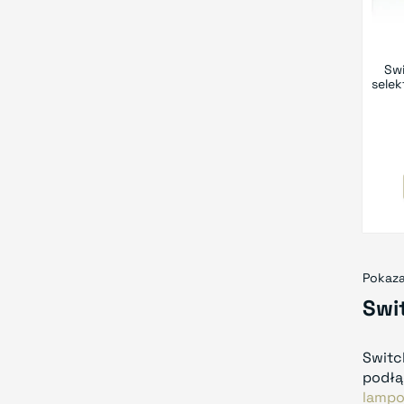
Swi
selek
Pokaza
Swi
Switc
podłą
lamp