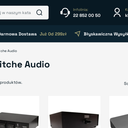
Infolinia:
K
22 852 00 50
k
Darmowa Dostawa
Już Od 299zł
Błyskawiczna Wysył
tche Audio
itche Audio
 produktów.
So