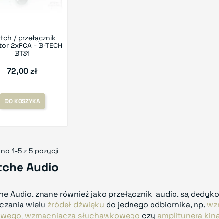
tch / przełącznik
tor 2xRCA - B-TECH
BT31
72,00 zł
DO KOSZYKA
no 1-5 z 5 pozycji
tche Audio
he Audio, znane również jako przełączniki audio, są ded
czania wielu
źródeł dźwięku
do jednego odbiornika, np.
wz
owego
,
wzmacniacza słuchawkowego
czy
amplitunera ki