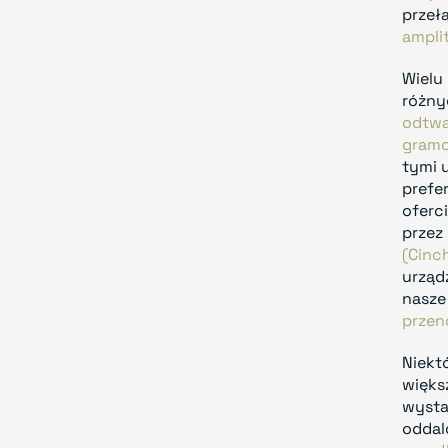
przeł
ampli
Wielu
różnyc
odtwa
gramo
tymi 
prefe
oferc
przez
(Cinc
urząd
nasz
przen
Niekt
więks
wysta
oddal