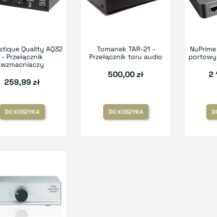
tique Quality AQ32
Tomanek TAR-21 -
NuPrime
- Przełącznik
Przełącznik toru audio
portowy 
wzmacniaczy
500,00 zł
2 
259,99 zł
DO KOSZYKA
DO KOSZYKA
D