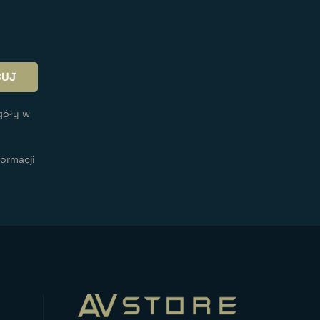
góły w
ormacji