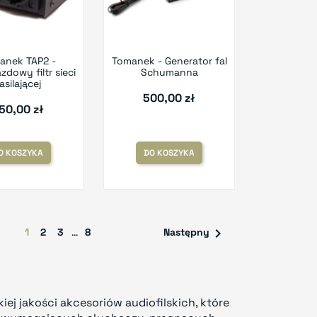
anek TAP2 -
Tomanek - Generator fal
dowy filtr sieci
Schumanna
asilającej
500,00 zł
50,00 zł
O KOSZYKA
DO KOSZYKA

1
2
3
…
8
Następny
j jakości akcesoriów audiofilskich, które