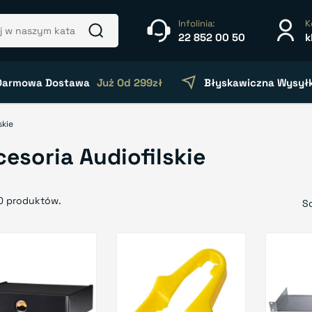
Infolinia:
K
22 852 00 50
k
Darmowa Dostawa
Już Od 299zł
Błyskawiczna Wysył
skie
cesoria Audiofilskie
0 produktów.
So