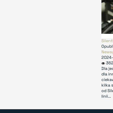
Silen
Opubl
News
2024
362
Dla j
dla i
ciekaw
kilka
od Sil
linii...