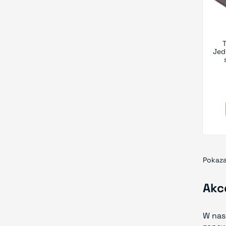
Jed
Pokaza
Akc
W nas