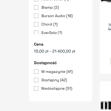
Biamp
(2)
Burson Audio
(18)
Chord
(1)
T
G
EverSolo
(1)
FiiO
(5)
Cena
Final Audio
(2)
13,00 zł - 21 400,00 zł
Focal
(1)
Dostępność
FOSI AUDIO
(1)
W magazynie
(41)
GEFEN
(1)
Dostępny
(42)
iFi Audio
(15)
Niedostępne
(51)
LAiV
(3)
Melodika
(5)
PureLink
(2)