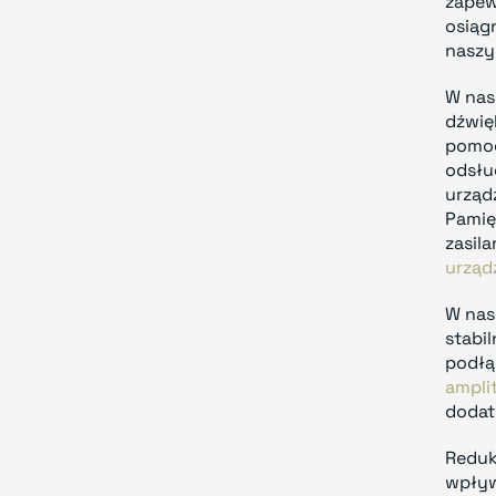
zapew
osiąg
naszy
W nas
dźwię
pomog
odsłu
urządz
Pamię
zasil
urząd
W nas
stabi
podłą
ampli
dodat
Reduk
wpływ