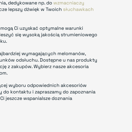
enia, dedykowane np. do
wzmacniaczy
zcze lepszy dźwięk w Twoich
słuchawkach
e pomogą Ci uzyskać optymalne warunki
cieszyć się wysoką jakością strumieniowego
ku.
 najbardziej wymagających melomanów,
arunków odsłuchu. Dostępne u nas produkty
cję z zakupów. Wybierz nasze akcesoria
iom.
czącej wyboru odpowiednich akcesoriów
my do kontaktu i zapraszamy do zapoznania
 Ci jeszcze wspanialsze doznania