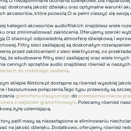
nią Ci niezapomniane doznania dźwiękowe. Dla najbardzi
nąć doskonałą jakość dźwięku oraz optymalne warunki a
ch akcesoriów, które pozwolą Ci w pełni cieszyć się swoją
zej kategorii akcesoriów audiofilskich znajdziesz wiele roz
ku oraz zminimalizować zakłócenia. Oferujemy szeroki wy
ą Ci stworzyć odpowiednią atmosferę dźwiękową i wprowa
chowej. Filtry sieci zasilającej są doskonałym rozwiązani
enia przed zakłóceniami z sieci elektrycznej, co przekłada
taj, że wbudowane filtry sieci zasilającej oraz wiele inn
ania cennych sprzętów audio znajdziesz również w naszyc
zeniach do mobilnego zasilania
.
zym sklepie AVstore.pl dostępne są również wysokiej jakoś
lne i bezszumowe połączenia.Tego typu przewody są szcz
czania
gramofonu klasycznego
do
przedwzmacniacza gr
tunera z wejściem gramofonowym
. Polecamy również nas
kową żyłę uziemiającą.
tory pętli masy są niezastąpione w eliminowaniu niechci
ać na jakość dźwięku. Dodatkowo, oferujemy również redu