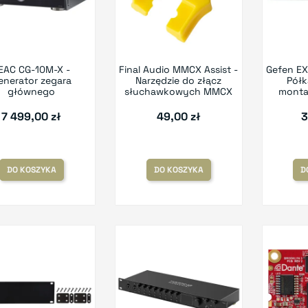
EAC CG-10M-X -
Final Audio MMCX Assist -
Gefen EX
enerator zegara
Narzędzie do złącz
Półk
głównego
słuchawkowych MMCX
monta
7 499,00 zł
49,00 zł
3
DO KOSZYKA
DO KOSZYKA
D