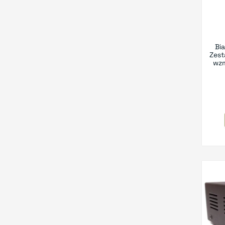
TEAC
(1)
Tomanek
(5)
Topping
(7)
Bi
Zes
wzm