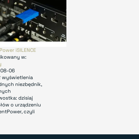
tPower iSILENCE
ikowany w:
y
-08-06
 wyświetlenia
ednych niezbędnik,
nnych
ostka: dzisiaj
 słów o urządzeniu
entPower, czyli