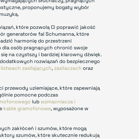
ej wymagających słuchaczy, pragnących
kustyczne, proponujemy bogaty wybór
 muzyką.
wiązań, które pozwolą Ci poprawić jakość
bór generatorów fal Schumanna, które
dzić harmonię do przestrzeni
em dla osób pragnących chronić swoje
 się na czystszy i bardziej klarowny dźwięk.
ych dodatkowych rozwiązań do bezpiecznego
h
listwach zasilających
,
zasilaczach
oraz
ci przewody uziemiające, które zapewniają
ególnie pomocne podczas
amofonowego
lub
wzmacniacza i
ze
kable gramofonowe
, wyposażone w
anych zakłóceń i szumów, które mogą
ktory szumów, które skutecznie redukują