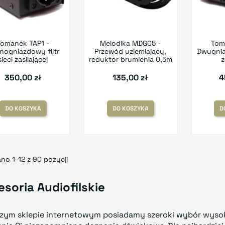
Tomanek TAP1 -
Melodika MDG05 -
Tom
nogniazdowy filtr
Przewód uziemiający,
Dwugniaz
sieci zasilającej
reduktor brumienia 0,5m
z
350,00 zł
135,00 zł
4
DO KOSZYKA
DO KOSZYKA
D
no 1-12 z 90 pozycji
esoria Audiofilskie
zym sklepie internetowym posiadamy szeroki wybór wysokie