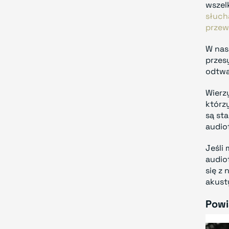
wszel
słuc
prze
W nas
przes
odtwa
Wierz
którz
są st
audio
Jeśli
audio
się z
akust
Powi