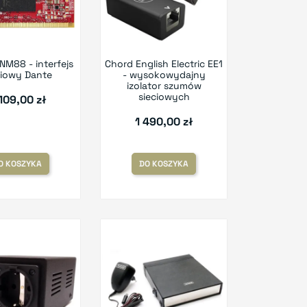
NM88 - interfejs
Chord English Electric EE1
ciowy Dante
- wysokowydajny
izolator szumów
sieciowych
109,00 zł
1 490,00 zł
O KOSZYKA
DO KOSZYKA