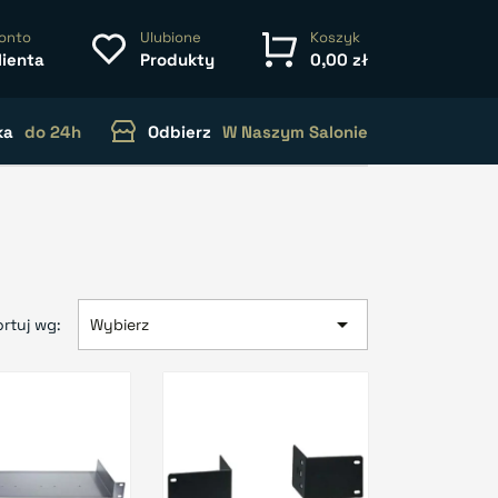
onto
Ulubione
Koszyk
lienta
Produkty
0,00 zł
ka
do 24h
Odbierz
W Naszym Salonie

rtuj wg:
Wybierz