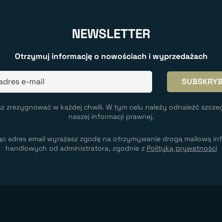
NEWSLETTER
Otrzymuj informację o nowościach i wyprzedażach
z zrezygnować w każdej chwili. W tym celu należy odnaleźć szcze
naszej informacji prawnej.
ąc adres email wyrażasz zgodę na otrzymywanie drogą mailową inf
handlowych od administratora, zgodnie z
Polityką prywatności