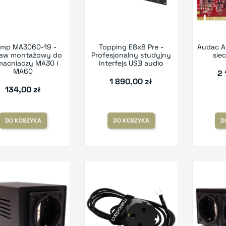
amp MA3060-19 -
Topping E8x8 Pre -
Audac A
taw montażowy do
Profesjonalny studyjny
sie
acniaczy MA30 i
interfejs USB audio
MA60
2 
1 890,00 zł
134,00 zł
DO KOSZYKA
DO KOSZYKA
D