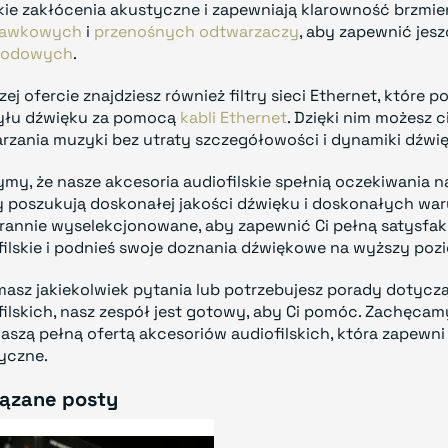
kie zakłócenia akustyczne i zapewniają klarowność brzmi
hawkowych
i
przenośnych odtwarzaczy
, aby zapewnić jes
wodowych
.
zej ofercie znajdziesz również filtry sieci Ethernet, któr
yłu dźwięku za pomocą
kabli Ethernet
. Dzięki nim możesz 
rzania muzyki bez utraty szczegółowości i dynamiki dźwię
ymy, że nasze akcesoria audiofilskie spełnią oczekiwania
y poszukują doskonałej jakości dźwięku i doskonałych w
arannie wyselekcjonowane, aby zapewnić Ci pełną satysfak
filskie i podnieś swoje doznania dźwiękowe na wyższy poz
 masz jakiekolwiek pytania lub potrzebujesz porady doty
filskich, nasz zespół jest gotowy, aby Ci pomóc. Zachęca
 naszą pełną ofertą akcesoriów audiofilskich, która zapewni
yczne.
ązane posty