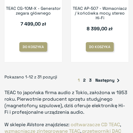
TEAC CG-10M-X - Generator
TEAC AP-507 - Wzmacniacz
zegara głównego
/ końcówka mocy stereo
Hi-Fi
7 499,00 zł
8 399,00 zł
DO KOSZYKA
DO KOSZYKA
Pokazano 1-12 z 31 pozycji

1
2
3
Następny
TEAC to japońska firma audio z Tokio, założona w 1953
roku. Pierwotnie producent sprzętu studyjnego
(magnetofony szpulowe), dziś oferuje elektronikę Hi-
Fi i profesjonalne urządzenia audio.
W sklepie AVstore znajdziesz:
odtwarzacze CD TEAC
,
wzmacniacze zintegrowane TEAC
,
przetworniki DAC