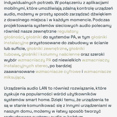
indywidualnych potrzeb. W połączeniu z aplikacjami
mobilnymi, które umożliwiają zdalną kontrolę urządzeń
audio, możemy w prosty sposób zarządzać dźwiękiem
z dowolnego miejsca i w każdym momencie. Podczas
projektowania systemów sieciowych audio polecamy
również nasze zewnętrzne
regulatory
głośności
,
głośniki
do systemów PA, w tym
głośniki
instalacyjne
przystosowane do zabudowy w ścianie
lub suficie,
głośniki zewnętrzne
,
głośniki
tubowe
,
głośniki i kolumny naścienne
oraz szeroki
wybór
wzmacniaczy PA
od niewielkich
wzmacniaczy
instalacyjnych stereo
, po bardziej
zaawansowane
wzmacniacze cyfrowe
i
wzmacniacze
miksujące
.
Urządzenia audio LAN to również rozwiązanie, które
zyskuje na popularności wśród użytkowników
systemów smart home. Dzięki temu, że urządzenia te
są w stanie komunikować się z innymi urządzeniami w
naszym domu, możemy w łatwy sposób tworzyć
rozbudowane systemy audio w każdym