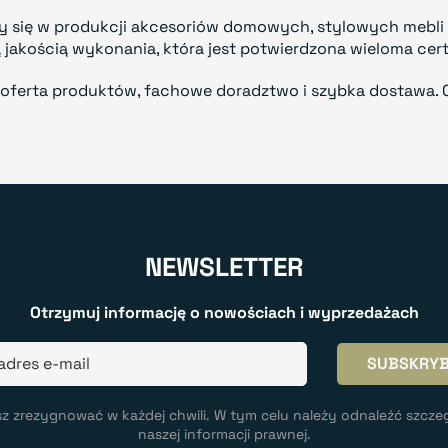
cy się w produkcji akcesoriów domowych, stylowych mebli 
 jakością wykonania, która jest potwierdzona wieloma cer
a oferta produktów, fachowe doradztwo i szybka dostawa. 
NEWSLETTER
Otrzymuj informację o nowościach i wyprzedażach
z zrezygnować w każdej chwili. W tym celu należy odnaleźć szcze
naszej informacji prawnej.