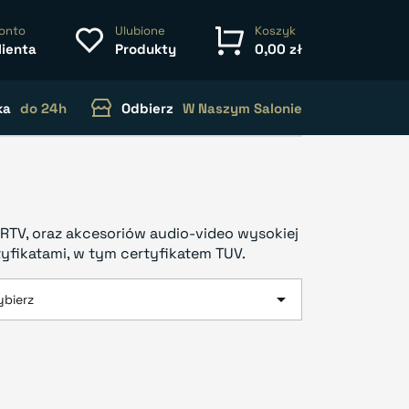
onto
Ulubione
Koszyk
lienta
Produkty
0,00 zł
ka
do 24h
Odbierz
W Naszym Salonie
RTV, oraz akcesoriów audio-video wysokiej
tyfikatami, w tym certyfikatem TUV.

bierz