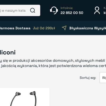
Infolinia:
K
22 852 00 50
k
Darmowa Dostawa
Już Od 299zł
Błyskawiczna Wysył
iconi
cy się w produkcji akcesoriów domowych, stylowych mebli 
 jakością wykonania, która jest potwierdzona wieloma cer
Sortuj wg:
Wy