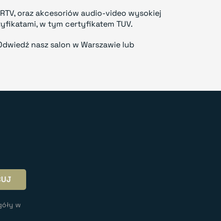
RTV, oraz akcesoriów audio-video wysokiej
tyfikatami, w tym certyfikatem TUV.
Odwiedź nasz salon w Warszawie lub
góły w