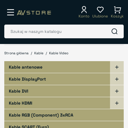
Konto
Ulubione
Koszyk
Strona główna
Kable
Kable Video
Kable antenowe

Kable DisplayPort

Kable DVI

Kable HDMI

Kable RGB (Component) 3xRCA
Kable SCART (Euro)