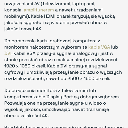
urządzeniami AV (telewizorami, laptopami,
konsolą,
amplitunerem
a nawet urządzeniami
mobilnymi). Kable HDMI charakteryzują się wysoką
jakością sygnału i są w stanie przesłać obraz w
jakości nawet 4K.
Do połączenia karty graficznej komputera z
monitorem najczęstszym wyborem są
kable VGA
lub
DVI
. Kabel VGA przesyła sygnał analogowy i jest w
stanie przesłać obraz o maksymalnej rozdzielczości
1920 x 1080 pikseli. Kable DVI przesyłają sygnał
cyfrowy i umożliwiają przesyłanie obrazu o wyższych
rozdzielczościach, nawet do 2560 x 1600 pikseli.
Do połączenia monitora z telewizorem lub
komputerem kable Display Port są dobrym wyborem.
Pozwalają one na przesyłanie sygnału wideo o
wysokiej jakości, umożliwiając nawet transmisję
obrazu w jakości 4K.
Rzadziej stosowane są przewody analogowe starszego