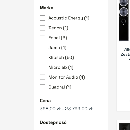
Marka
Acoustic Energy
(1)
Denon
(1)
Focal
(3)
Jamo
(1)
Wil
Zest
Klipsch
(60)
Microlab
(1)
Monitor Audio
(4)
Quadral
(1)
STX
(4)
Cena
Taga Harmony
(3)
398,00 zł - 23 799,00 zł
Triangle
(1)
Dostępność
Wharfedale
(1)