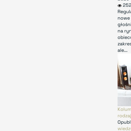
252
Regul
nowe
głośn
na ryn
obiec
zakres
ale...
Kolum
rodza
Opubl
wiedz