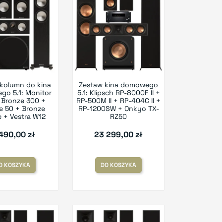
kolumn do kina
Zestaw kina domowego
o 5.1: Monitor
5.1: Klipsch RP-8000F II +
 Bronze 300 +
RP-500M II + RP-404C II +
e 50 + Bronze
RP-1200SW + Onkyo TX-
e + Vestra W12
RZ50
 490,00 zł
23 299,00 zł
O KOSZYKA
DO KOSZYKA