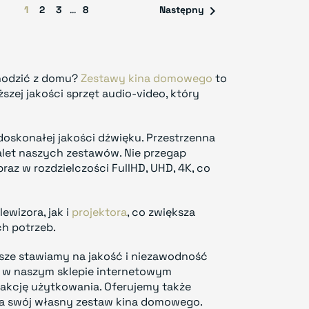

1
2
3
…
8
Następny
chodzić z domu?
Zestawy kina domowego
to
ższej jakości sprzęt audio-video, który
oskonałej jakości dźwięku. Przestrzenna
alet naszych zestawów. Nie przegap
az w rozdzielczości FullHD, UHD, 4K, co
wizora, jak i
projektora
, co zwiększa
h potrzeb.
wsze stawiamy na jakość i niezawodność
y w naszym sklepie internetowym
sfakcję użytkowania. Oferujemy także
na swój własny zestaw kina domowego.