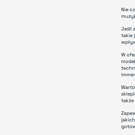
Nie c
muzyk
Jeśli
takie
wpływ
W ofe
model
techn
immer
Warto
sklep
także
Zapew
jakic
gotow