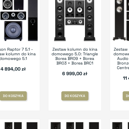
son Raptor 7 5.1 -
Zestaw kolumn do kina
Zestaw 
aw kolumn do kina
domowego 5.0: Triangle
domoweg
domowego 5.1
Borea BR09 + Borea
Audio
BR03 + Borea BRC1
Bronz
Centr
4 894,00 zł
6 999,00 zł
11
DO KOSZYKA
DO KOSZYKA
D