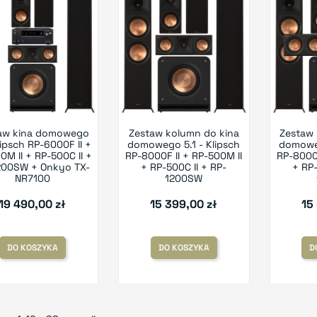
aw kina domowego
Zestaw kolumn do kina
Zestaw 
Klipsch RP-6000F II +
domowego 5.1 - Klipsch
domoweg
0M II + RP-500C II +
RP-8000F II + RP-500M II
RP-8000F
200SW + Onkyo TX-
+ RP-500C II + RP-
+ RP-
NR7100
1200SW
19 490,00 zł
15 399,00 zł
15
DO KOSZYKA
DO KOSZYKA
D