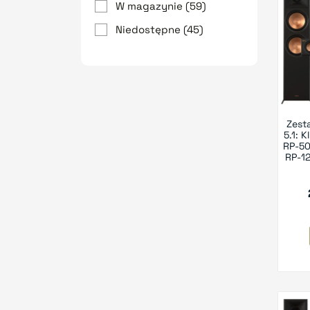
W magazynie
(59)
Wilson
(7)
Niedostępne
(45)
Zest
5.1: 
RP-50
RP-1