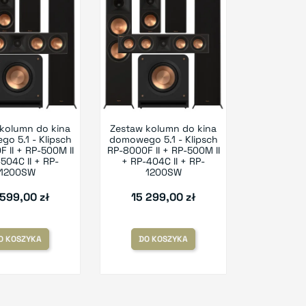
kolumn do kina
Zestaw kolumn do kina
o 5.1 - Klipsch
domowego 5.1 - Klipsch
 II + RP-500M II
RP-8000F II + RP-500M II
504C II + RP-
+ RP-404C II + RP-
1200SW
1200SW
 599,00 zł
15 299,00 zł
O KOSZYKA
DO KOSZYKA