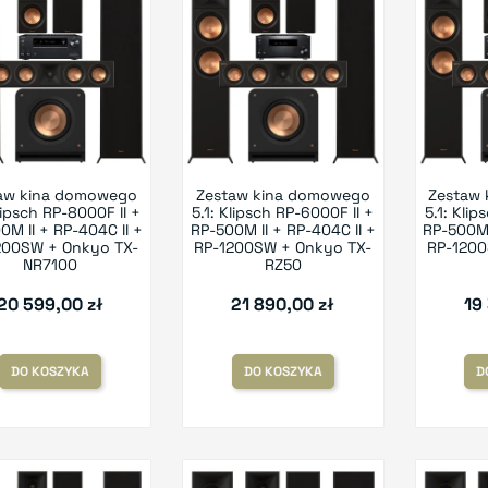
aw kina domowego
Zestaw kina domowego
Zestaw
Klipsch RP-8000F II +
5.1: Klipsch RP-6000F II +
5.1: Klip
0M II + RP-404C II +
RP-500M II + RP-404C II +
RP-500M 
200SW + Onkyo TX-
RP-1200SW + Onkyo TX-
RP-1200
NR7100
RZ50
20 599,00 zł
21 890,00 zł
19
DO KOSZYKA
DO KOSZYKA
D