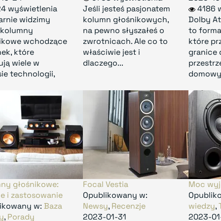
4 wyświetlenia
Jeśli jesteś pasjonatem
4186 
arnie widzimy
kolumn głośnikowych,
Dolby At
 kolumny
na pewno słyszałeś o
to form
ikowe wchodzące
zwrotnicach. Ale co to
które pr
ek, które
właściwie jest i
granice
ują wiele w
dlaczego...
przestrz
ie technologii,
domowym
ny głośnikowe:
Focal Vestia
Moc wyj
je i zastosowanie
Opublikowany w:
Opublik
ikowany w:
Baza
Newsy
,
Recenzje
wiedzy
,
y
,
Porady
2023-01-31
2023-01