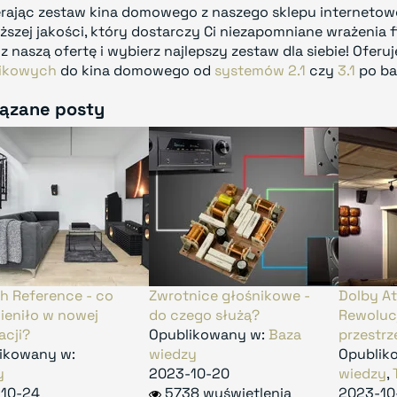
rając zestaw kina domowego z naszego sklepu internetow
ższej jakości, który dostarczy Ci niezapomniane wrażenia fi
z naszą ofertę i wybierz najlepszy zestaw dla siebie! Ofe
ikowych
do kina domowego od
systemów 2.1
czy
3.1
po ba
ązane posty
ch Reference - co
Zwrotnice głośnikowe -
Dolby At
mieniło w nowej
do czego służą?
Rewoluc
acji?
Opublikowany w:
Baza
przestr
ikowany w:
wiedzy
Opublik
y
2023-10-20
wiedzy
,
10-24
5738 wyświetlenia
2023-10