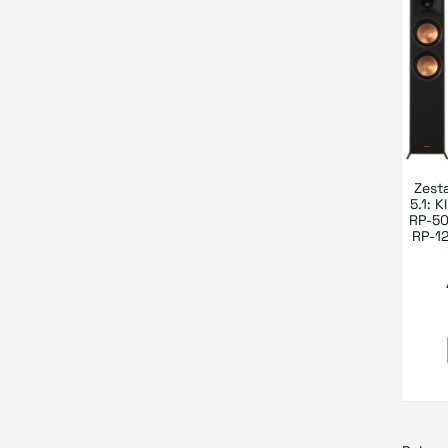
Zest
5.1: 
RP-50
RP-1