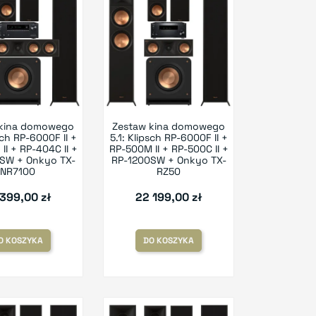
 kina domowego
Zestaw kina domowego
sch RP-6000F II +
5.1: Klipsch RP-6000F II +
II + RP-404C II +
RP-500M II + RP-500C II +
SW + Onkyo TX-
RP-1200SW + Onkyo TX-
NR7100
RZ50
 399,00 zł
22 199,00 zł
O KOSZYKA
DO KOSZYKA