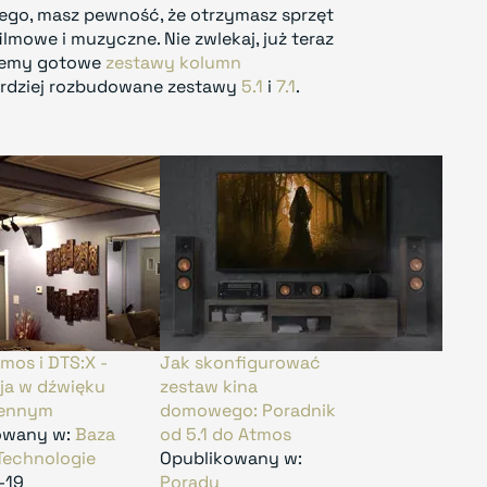
ego, masz pewność, że otrzymasz sprzęt
lmowe i muzyczne. Nie zwlekaj, już teraz
rujemy gotowe
zestawy kolumn
rdziej rozbudowane zestawy
5.1
i
7.1
.
mos i DTS:X -
Jak skonfigurować
ja w dźwięku
zestaw kina
zennym
domowego: Poradnik
owany w:
Baza
od 5.1 do Atmos
Technologie
Opublikowany w:
-19
Porady