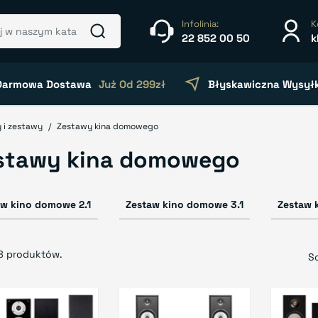
Infolinia:
K
22 852 00 50
k
Darmowa Dostawa
Już Od 299zł
Błyskawiczna Wysył
 i zestawy
Zestawy kina domowego
stawy kina domowego
aw kino domowe 2.1
Zestaw kino domowe 3.1
Zestaw 
8 produktów.
So