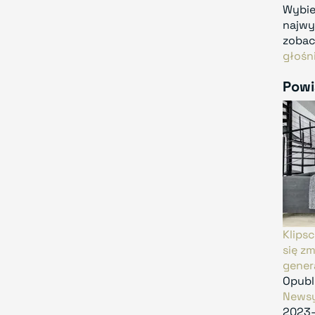
Wybie
najwy
zobac
głośn
Powi
Klips
się z
gener
Opubl
News
2023-