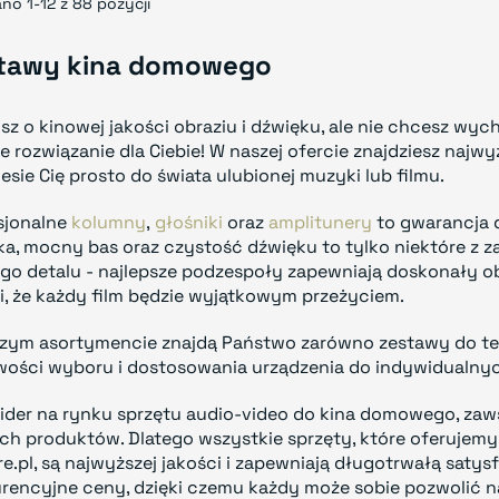
no 1-12 z 88 pozycji
tawy kina domowego
sz o kinowej jakości obraziu i dźwięku, ale nie chcesz wy
e rozwiązanie dla Ciebie! W naszej ofercie znajdziesz najwy
esie Cię prosto do świata ulubionej muzyki lub filmu.
sjonalne
kolumny
,
głośniki
oraz
amplitunery
to gwarancja d
a, mocny bas oraz czystość dźwięku to tylko niektóre z z
go detalu - najlepsze podzespoły zapewniają doskonały obr
i, że każdy film będzie wyjątkowym przeżyciem.
zym asortymencie znajdą Państwo zarówno zestawy do tele
wości wyboru i dostosowania urządzenia do indywidualnyc
lider na rynku sprzętu audio-video do kina domowego, za
ch produktów. Dlatego wszystkie sprzęty, które oferujem
re.pl, są najwyższej jakości i zapewniają długotrwałą saty
rencyjne ceny, dzięki czemu każdy może sobie pozwolić 