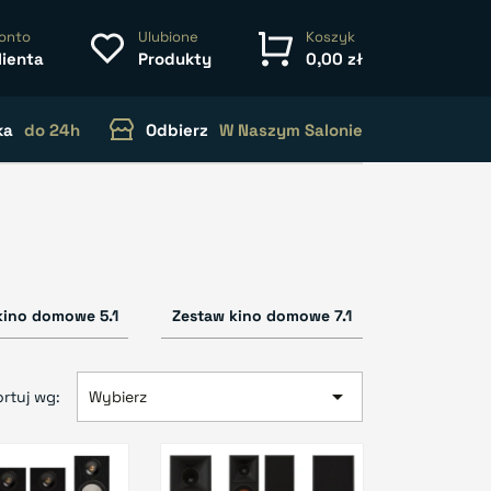
onto
Ulubione
Koszyk
lienta
Produkty
0,00 zł
ka
do 24h
Odbierz
W Naszym Salonie
kino domowe 5.1
Zestaw kino domowe 7.1

rtuj wg:
Wybierz