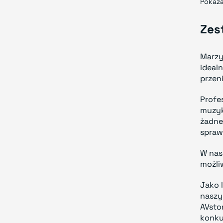
Pokaza
Zes
Marzy
idealn
przeni
Profe
muzyk
żadne
spraw
W nas
możli
Jako 
naszy
AVsto
konku