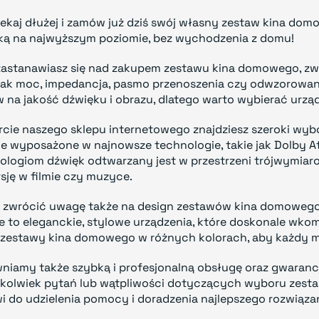
zekaj dłużej i zamów już dziś swój własny zestaw kina domo
ą na najwyższym poziomie, bez wychodzenia z domu!
 zastanawiasz się nad zakupem zestawu kina domowego, zw
 jak moc, impedancja, pasmo przenoszenia czy odwzorowan
 na jakość dźwięku i obrazu, dlatego warto wybierać urzą
rcie naszego sklepu internetowego znajdziesz szeroki wy
e wyposażone w najnowsze technologie, takie jak Dolby At
ologiom dźwięk odtwarzany jest w przestrzeni trójwymiaro
sję w filmie czy muzyce.
 zwrócić uwagę także na design zestawów kina domowego
ie to eleganckie, stylowe urządzenia, które doskonale wko
 zestawy kina domowego w różnych kolorach, aby każdy m
niamy także szybką i profesjonalną obsługę oraz gwarancj
hkolwiek pytań lub wątpliwości dotyczących wyboru zestaw
i do udzielenia pomocy i doradzenia najlepszego rozwiązan