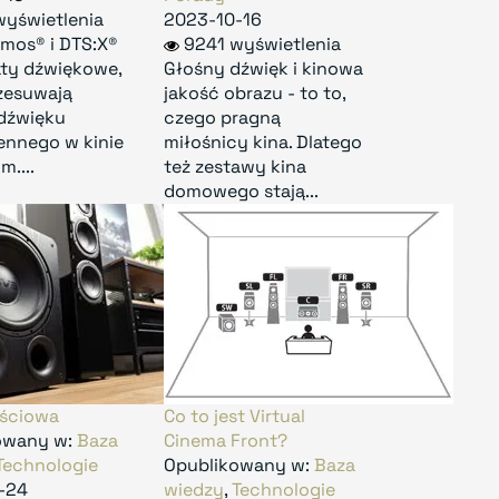
wyświetlenia
2023-10-16
mos® i DTS:X®
9241 wyświetlenia
aty dźwiękowe,
Głośny dźwięk i kinowa
zesuwają
jakość obrazu - to to,
 dźwięku
czego pragną
ennego w kinie
miłośnicy kina. Dlatego
....
też zestawy kina
domowego stają...
ściowa
Co to jest Virtual
owany w:
Baza
Cinema Front?
Technologie
Opublikowany w:
Baza
-24
wiedzy
,
Technologie