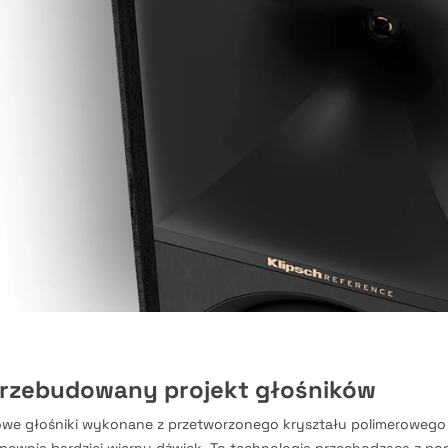
rzebudowany projekt głośników
we głośniki wykonane z przetworzonego kryształu polimerowego z