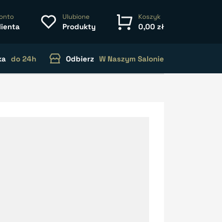
onto
Ulubione
Koszyk
lienta
Produkty
0,00 zł
ka
do 24h
Odbierz
W Naszym Salonie