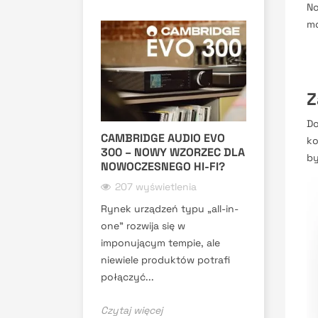
No
mo
Z
Do
CAMBRIDGE AUDIO EVO
ko
300 – NOWY WZORZEC DLA
by
NOWOCZESNEGO HI-FI?
207 wyświetlenia
Rynek urządzeń typu „all-in-
one” rozwija się w
imponującym tempie, ale
niewiele produktów potrafi
połączyć...
Czytaj więcej