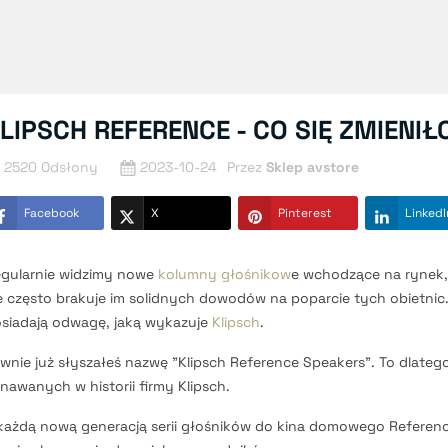
LIPSCH REFERENCE - CO SIĘ ZMIENI
2520 Odsłony
2023-10-24
Przez
Sklep avstore
Facebook
X
Pinterest
LinkedI
gularnie widzimy nowe
kolumny głośnikow
e wchodzące na rynek, 
e często brakuje im solidnych dowodów na poparcie tych obietnic
siadają odwagę, jaką wykazuje
Klipsch
.
wnie już słyszałeś nazwę "Klipsch Reference Speakers". To dlatego,
nawanych w historii firmy Klipsch.
każdą nową generacją serii głośników do kina domowego Referenc