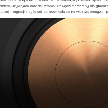
pewnia bardziej wierny dźwięk. To technologia przechodząca z po
emiere, używająca bardziej stromej krawędzi membrany dla gładsz
lepszej integracji krzyżowej, co przekłada się na większą precyzję i