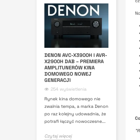
cz
No
DENON AVC-X3900H I AVR-
X2900H DAB – PREMIERA
AMPLITUNERÓW KINA
DOMOWEGO NOWEJ
GENERACJI
254 wyświetlenia
Rynek kina domowego nie
zwalnia tempa, a marka Denon
po raz kolejny udowadnia, że
Co
potrafi łączyć nowoczesne...
"R
Czytaj więcej