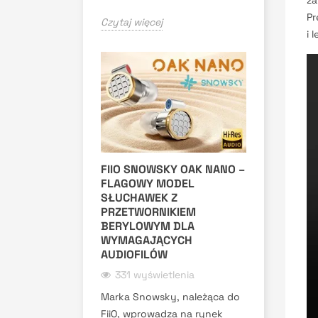
za
Pr
Czytaj więcej
i 
FIIO SNOWSKY OAK NANO –
FLAGOWY MODEL
SŁUCHAWEK Z
PRZETWORNIKIEM
BERYLOWYM DLA
WYMAGAJĄCYCH
AUDIOFILÓW
331 wyświetlenia
Marka Snowsky, należąca do
FiiO, wprowadza na rynek