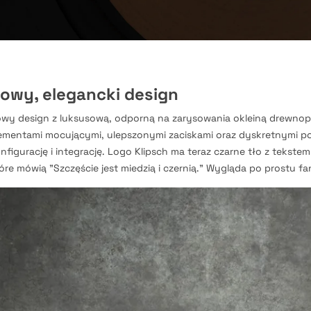
owy, elegancki design
wy design z luksusową, odporną na zarysowania okleiną drewno
ementami mocującymi, ulepszonymi zaciskami oraz dyskretnymi p
nfigurację i integrację. Logo Klipsch ma teraz czarne tło z tekste
óre mówią "Szczęście jest miedzią i czernią." Wygląda po prostu fa