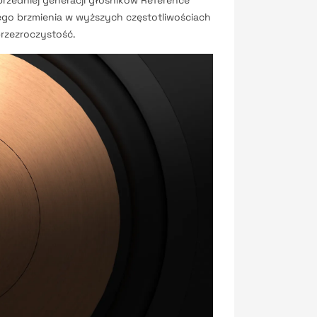
przedniej generacji głośników Reference
ego brzmienia w wyższych częstotliwościach
 przezroczystość.