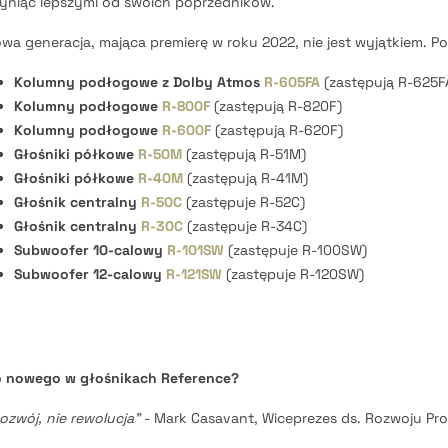
yniąc lepszymi od swoich poprzedników.
wa generacja, mająca premierę w roku 2022, nie jest wyjątkiem. P
Kolumny podłogowe z Dolby Atmos
R-605FA
(zastępują R-625F
Kolumny podłogowe
R-800F
(zastępują R-820F)
Kolumny podłogowe
R-600F
(zastępują R-620F)
Głośniki półkowe
R-50M
(zastępują R-51M)
Głośniki półkowe
R-40M
(zastępują R-41M)
Głośnik centralny
R-50C
(zastępuje R-52C)
Głośnik centralny
R-30C
(zastępuje R-34C)
Subwoofer 10-calowy
R-101SW
(zastępuje R-100SW)
Subwoofer 12-calowy
R-121SW
(zastępuje R-120SW)
 nowego w głośnikach Reference?
ozwój, nie rewolucja"
- Mark Casavant, Wiceprezes ds. Rozwoju Pro