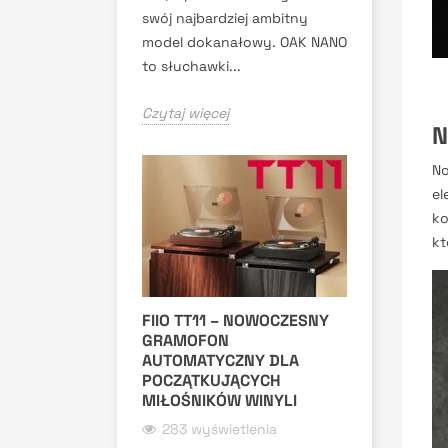
swój najbardziej ambitny
model dokanałowy. OAK NANO
to słuchawki...
Czytaj więcej
N
No
el
ko
kt
FIIO TT11 – NOWOCZESNY
GRAMOFON
AUTOMATYCZNY DLA
POCZĄTKUJĄCYCH
MIŁOŚNIKÓW WINYLI
283 wyświetlenia