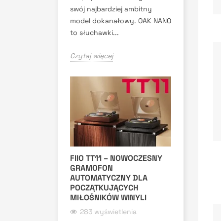
swój najbardziej ambitny
model dokanałowy. OAK NANO
to słuchawki...
Czytaj więcej
FIIO TT11 – NOWOCZESNY
GRAMOFON
AUTOMATYCZNY DLA
POCZĄTKUJĄCYCH
MIŁOŚNIKÓW WINYLI
283 wyświetlenia