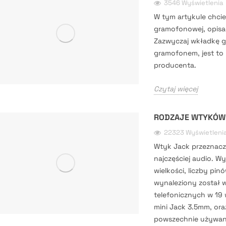
3546 Wyświetlenia
W tym artykule chcie
gramofonowej, opisa
Zazwyczaj wkładkę 
gramofonem, jest t
producenta.
Czytaj więcej
RODZAJE WTYKÓW
22323 Wyświetleni
Wtyk Jack przeznacz
najczęściej audio. Wy
wielkości, liczby pi
wynaleziony został 
telefonicznych w 19 
mini Jack 3.5mm, ora
powszechnie używan