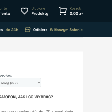
onto
Ulubione
Koszyk
lienta
Produkty
0,00 zł
ka
do 24h
Odbierz
W Naszym Salonie
według:
AMOFON, JAK I CO WYBRAĆ?
, poprzez popularność płyt CD, niewątpliwie