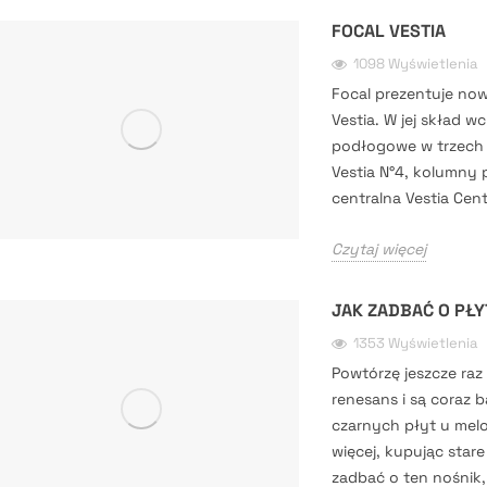
FOCAL VESTIA
1098 Wyświetlenia
Focal prezentuje now
Vestia. W jej skład 
podłogowe w trzech r
Vestia N°4, kolumny
centralna Vestia Cent
Czytaj więcej
JAK ZADBAĆ O PŁ
1353 Wyświetlenia
Powtórzę jeszcze raz
renesans i są coraz b
czarnych płyt u melo
więcej, kupując stare
zadbać o ten nośnik, 