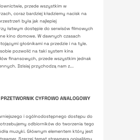
wnictwie, przede wszystkim w
ach, coraz bardziej kładziemy nacisk na
zestrzeń była jak najlepiej
zy łatwym dostępie do serwisów filmowych
sne kino domowe. W dawnych czasach
tojącymi głośnikami na przedzie i na tyle.
sobie pozwolić na taki system kina
ów finansowych, przede wszystkim jednak
ennych. Dzisiaj przychodzą nam z...
– PRZETWORNIK CYFROWO ANALOGOWY
arniejszego i ogólnodostępnego dostępu do
potrzebujemy odbiorników do tworzenia tego
ódła muzyki. Głównym elementem który jest
treamer. Szerzej temat streamera opisaliśmy