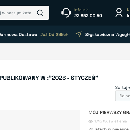
Infolinia:
K
22 852 00 50
k
Darmowa Dostawa
Już Od 299zł
Błyskawiczna Wysył
PUBLIKOWANY W :"2023 - STYCZEŃ"
Sortuj 
MÓJ PIERWSZY GR
1745 Wyświetlenia
Po latach w niełasce