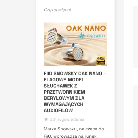
Czytaj więcej
FIIO SNOWSKY OAK NANO –
FLAGOWY MODEL
SŁUCHAWEK Z
PRZETWORNIKIEM
BERYLOWYM DLA
WYMAGAJĄCYCH
AUDIOFILÓW
331 wyświetlenia
Marka Snowsky, należąca do
FiiO, wprowadza na rynek