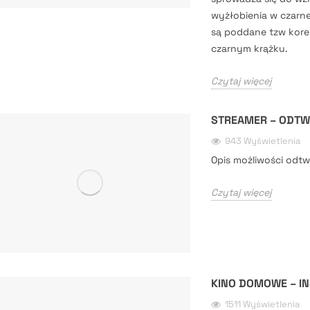
wyżłobienia w czarne
są poddane tzw korek
czarnym krążku.
Czytaj więcej
STREAMER – ODTW
943 Wyświetlenia
Opis możliwości odtw
Czytaj więcej
KINO DOMOWE – IN
1511 Wyświetlenia