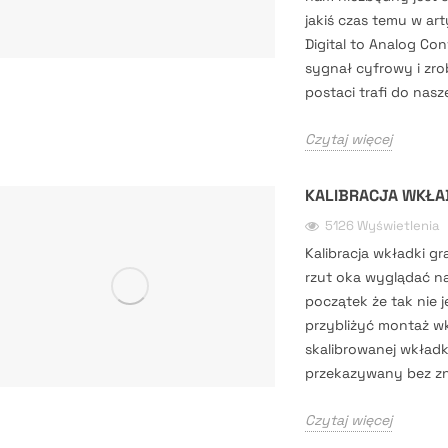
jakiś czas temu w art
Digital to Analog Co
sygnał cyfrowy i zro
postaci trafi do nasz
Czytaj więcej
KALIBRACJA WKŁ
5126 Wyświetlenia
Kalibracja wkładki g
rzut oka wyglądać n
początek że tak nie j
przybliżyć montaż w
skalibrowanej wkładk
przekazywany bez zni
Czytaj więcej