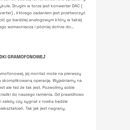
ykule. Drugim w torze jest konwerter DAC (​​
nverter) , którego zadaniem jest przetworzyć
bić go bardziej analogowym który w takiej
ego wzmacniacza i później dotrze do...
ADKI GRAMOFONOWEJ
ramofonowej, jej montaż może na pierwszy
a skomplikowaną operację. Wyjaśniamy na
est ale też że tak jest. Pozwolimy sobie
kładki do naszego ramienia. Od prawidłowo
i zależy czy sygnał z rowka będzie
ekształceń. Tak jak jest nagrany.