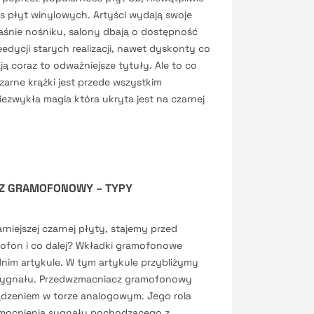
 płyt winylowych. Artyści wydają swoje
aśnie nośniku, salony dbają o dostępność
edycji starych realizacji, nawet dyskonty co
ją coraz to odważniejsze tytuły. Ale to co
arne krążki jest przede wszystkim
ezwykła magia która ukryta jest na czarnej
Z GRAMOFONOWY – TYPY
rniejszej czarnej płyty, stajemy przed
ofon i co dalej? Wkładki gramofonowe
nim artykule. W tym artykule przybliżymy
sygnału. Przedwzmacniacz gramofonowy
ądzeniem w torze analogowym. Jego rola
zmocnienia sygnału pochodzącego z