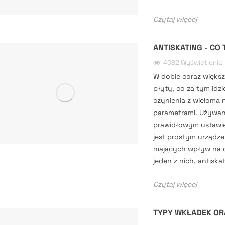
Czytaj więcej
ANTISKATING - CO
4082 Wyświetlenia
W dobie coraz większ
płyty, co za tym id
czynienia z wieloma 
parametrami. Używan
prawidłowym ustawie
jest prostym urządze
mających wpływ na o
jeden z nich, antiskat
Czytaj więcej
TYPY WKŁADEK OR