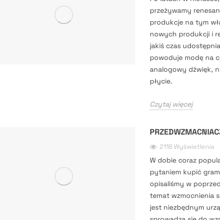
przeżywamy renesans
produkcje na tym wł
nowych produkcji i re
jakiś czas udostępnia
powoduje modę na cz
analogowy dźwięk, ni
płycie.
Czytaj więcej
PRZEDWZMACNIAC
2118 Wyświetlenia
W dobie coraz popula
pytaniem kupić gram
opisaliśmy w poprzed
temat wzmocnienia 
jest niezbędnym urz
sprowadza się do w