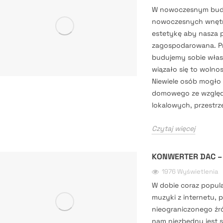
W nowoczesnym budo
nowoczesnych wnętrz
estetykę aby nasza pr
zagospodarowana. Pr
budujemy sobie wła
wiązało się to wolnos
Niewiele osób mogło 
domowego ze względ
lokalowych, przestrz
Czytaj więcej
KONWERTER DAC 
1976 Wyświetlenia
W dobie coraz popul
muzyki z internetu, 
nieograniczonego źr
nam niezbędny jest s