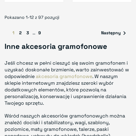
Pokazano 1-12 z 97 pozycji

1
2
3
…
9
Następny
Inne akcesoria gramofonowe
Jeśli chcesz w pełni cieszyć się swoim gramofonem i
uzyskać doskonałe brzmienie, warto zainwestować w
odpowiednie
akcesoria gramofonowe
. W naszym
sklepie internetowym znajdziesz szeroki wybór
dodatkowych elementów, które pozwolą na
personalizację, konserwację i usprawnienie działania
Twojego sprzętu.
Wśród naszych akcesoriów gramofonowych można
znaleźć dociski i stabilizatory, wagi, szablony,
poziomice, maty gramofonowe, talerze, paski
napędowe, uchwyty do wkładek (headshelle),