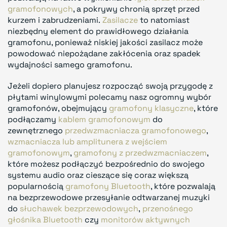
gramofonowych
, a pokrywy chronią sprzęt przed
kurzem i zabrudzeniami.
Zasilacze
to natomiast
niezbędny element do prawidłowego działania
gramofonu, ponieważ niskiej jakości zasilacz może
powodować niepożądane zakłócenia oraz spadek
wydajności samego gramofonu.
Jeżeli dopiero planujesz rozpocząć swoją przygodę z
płytami winylowymi polecamy nasz ogromny wybór
gramofonów, obejmujący
gramofony klasyczne
, które
podłączamy
kablem gramofonowym
do
zewnętrznego
przedwzmacniacza gramofonowego
,
wzmacniacza lub amplitunera z wejściem
gramofonowym
,
gramofony z przedwzmacniaczem
,
które możesz podłączyć bezpośrednio do swojego
systemu audio oraz cieszące się coraz większą
popularnością
gramofony Bluetooth
, które pozwalają
na bezprzewodowe przesyłanie odtwarzanej muzyki
do
słuchawek bezprzewodowych
,
przenośnego
głośnika Bluetooth
czy
monitorów aktywnych