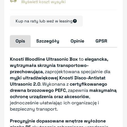
Wyświetl koszt wysyłki
Kup na raty lub weź w leasing
Opis
Szczegóły
Opinie
GPSR
Knosti Woodline Ultrasonic Box
to
elegancka,
wytrzymała skrzynia transportowo-
przechowująca
, zaprojektowana specjalnie dla
myjki ultradźwiękowej Knosti Disco-Antistat
Ultrasonic 2.0
. Wykonana z
certyfikowanego
drewna brzozowego PEFC
, zapewnia
maksymalną
ochronę urządzenia oraz akcesoriów
,
jednocześnie ułatwiając ich organizację i
bezpieczny transport.
Precyzyjnie dopasowane wnętrze wyłożone