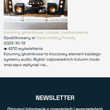
Kolumny głośnikowe: rodzaje i zastosowanie
Opublikowany w:
Baza wiedzy
,
Porady
2023-10-13
4210 wyświetlenia
Kolumny głośnikowe to kluczowy element każdego
systemu audio. Wybór odpowiednich kolumn może
znacząco wpłynąć na...
NEWSLETTER
Otrzymuj informację o nowościach i wyprzedażach