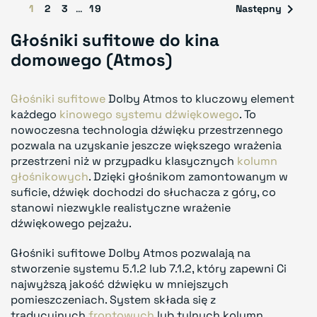

1
2
3
…
19
Następny
Głośniki sufitowe do kina
domowego (Atmos)
Głośniki sufitowe
Dolby Atmos to kluczowy element
każdego
kinowego systemu dźwiękowego
. To
nowoczesna technologia dźwięku przestrzennego
pozwala na uzyskanie jeszcze większego wrażenia
przestrzeni niż w przypadku klasycznych
kolumn
głośnikowych
. Dzięki głośnikom zamontowanym w
suficie, dźwięk dochodzi do słuchacza z góry, co
stanowi niezwykle realistyczne wrażenie
dźwiękowego pejzażu.
Głośniki sufitowe Dolby Atmos pozwalają na
stworzenie systemu 5.1.2 lub 7.1.2, który zapewni Ci
najwyższą jakość dźwięku w mniejszych
pomieszczeniach. System składa się z
tradycyjnych
frontowych
lub tylnych kolumn