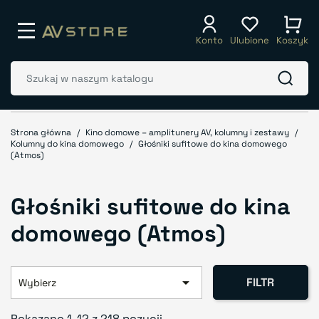
Konto
Ulubione
Koszyk
Strona główna
Kino domowe – amplitunery AV, kolumny i zestawy
Kolumny do kina domowego
Głośniki sufitowe do kina domowego
(Atmos)
Głośniki sufitowe do kina
domowego (Atmos)

FILTR
Wybierz
Pokazano 1-12 z 218 pozycji