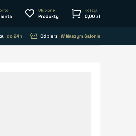
onto
Ulubione
Koszyk
lienta
Produkty
0,00 zł
ka
do 24h
Odbierz
W Naszym Salonie