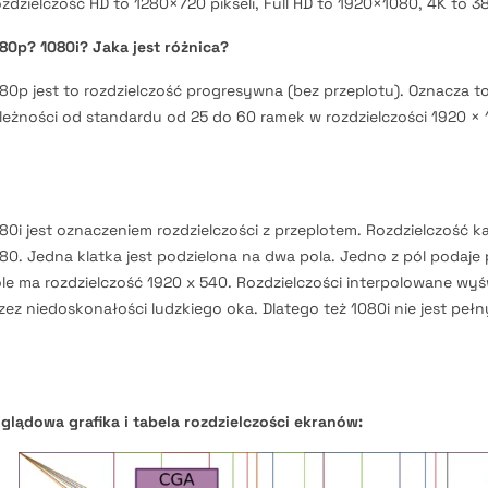
zdzielczość HD to 1280×720 pikseli, Full HD to 1920×1080, 4K to 3
80p? 1080i? Jaka jest różnica?
80p jest to rozdzielczość progresywna (bez przeplotu). Oznacza to
leżności od standardu od 25 do 60 ramek w rozdzielczości 1920 × 10
80i jest oznaczeniem rozdzielczości z przeplotem. Rozdzielczość k
80. Jedna klatka jest podzielona na dwa pola. Jedno z pól podaje p
le ma rozdzielczość 1920 x 540. Rozdzielczości interpolowane wy
zez niedoskonałości ludzkiego oka. Dlatego też 1080i nie jest pełn
glądowa grafika i tabela rozdzielczości ekranów: