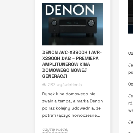
DENON AVC-X3900H I AVR-
Cz
X2900H DAB – PREMIERA
AMPLITUNERÓW KINA
Je
DOMOWEGO NOWEJ
pi
GENERACJI
Cz
237 wyświetlenia
Rynek kina domowego nie
Je
zwalnia tempa, a marka Denon
ró
po raz kolejny udowadnia, że
wł
potrafi łączyć nowoczesne...
Ja
Czytaj więcej