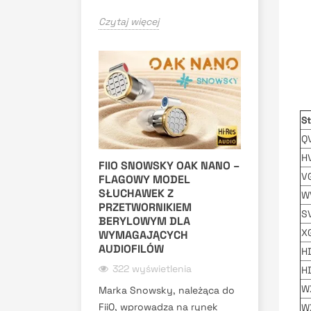
Czytaj więcej
S
Q
H
FIIO SNOWSKY OAK NANO –
V
FLAGOWY MODEL
SŁUCHAWEK Z
W
PRZETWORNIKIEM
S
BERYLOWYM DLA
X
WYMAGAJĄCYCH
AUDIOFILÓW
H
322 wyświetlenia
H
W
Marka Snowsky, należąca do
FiiO, wprowadza na rynek
W