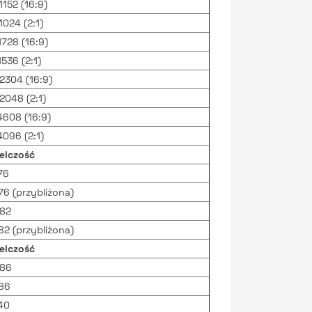
152 (16:9)
024 (2:1)
728 (16:9)
536 (2:1)
304 (16:9)
048 (2:1)
608 (16:9)
096 (2:1)
elczość
76
6 (przybliżona)
82
2 (przybliżona)
elczość
86
86
40