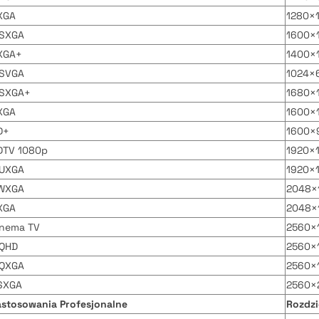
XGA
1280×1
SXGA
1600×1
XGA+
1400×1
SVGA
1024×6
SXGA+
1680×1
XGA
1600×1
D+
1600×9
DTV 1080p
1920×1
UXGA
1920×1
WXGA
2048×1
XGA
2048×1
inema TV
2560×1
QHD
2560×1
QXGA
2560×1
SXGA
2560×2
astosowania Profesjonalne
Rozdzi