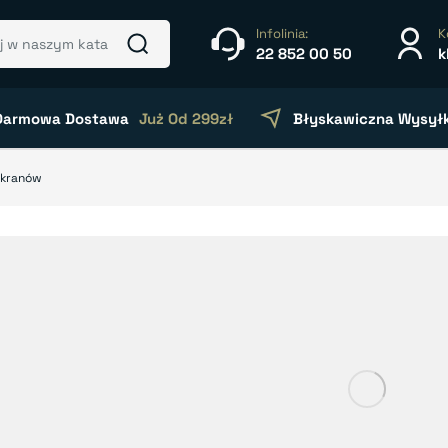
Infolinia:
K
22 852 00 50
k
Darmowa Dostawa
Już Od 299zł
Błyskawiczna Wysył
ekranów