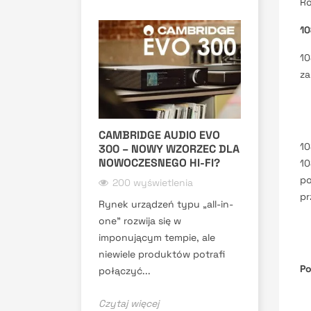
Ro
10
10
za
CAMBRIDGE AUDIO EVO
10
300 – NOWY WZORZEC DLA
NOWOCZESNEGO HI-FI?
10
po
200 wyświetlenia
pr
Rynek urządzeń typu „all-in-
one” rozwija się w
imponującym tempie, ale
niewiele produktów potrafi
Po
połączyć...
Czytaj więcej