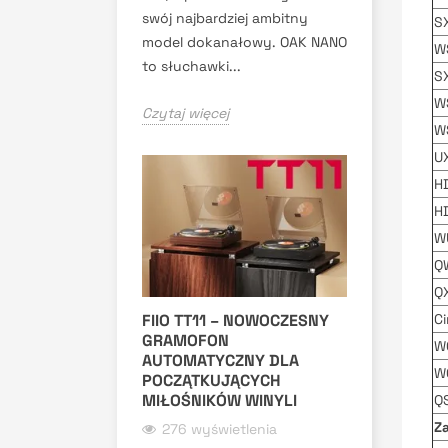
swój najbardziej ambitny
S
model dokanałowy. OAK NANO
W
to słuchawki...
S
W
Czytaj więcej
W
U
H
H
W
Q
Q
FIIO TT11 – NOWOCZESNY
C
GRAMOFON
W
AUTOMATYCZNY DLA
W
POCZĄTKUJĄCYCH
MIŁOŚNIKÓW WINYLI
Q
Z
276 wyświetlenia