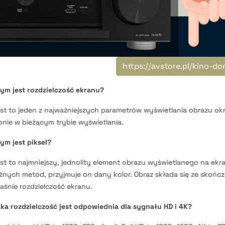
https://avstore.pl/kino-
ym jest rozdzielczość ekranu?
st to jeden z najważniejszych parametrów wyświetlania obrazu okreś
onie w bieżącym trybie wyświetlania.
ym jest piksel?
st to najmniejszy, jednolity element obrazu wyświetlanego na ekr
żnych metod, przyjmuje on dany kolor. Obraz składa się ze skończone
aśnie rozdzielczość ekranu.
ka rozdzielczość jest odpowiednia dla sygnału HD i 4K?