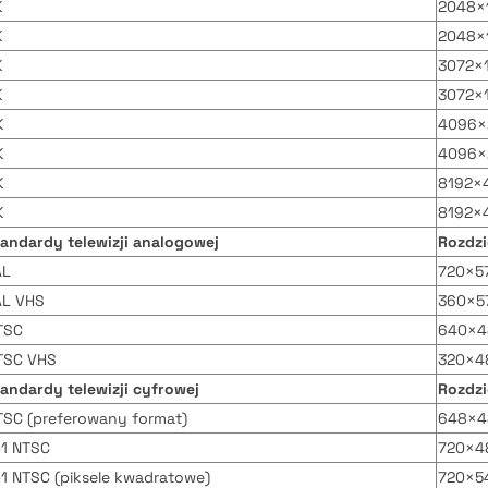
K
2048×1
K
2048×1
K
3072×1
K
3072×1
K
4096×2
K
4096×2
K
8192×4
K
8192×4
tandardy telewizji analogowej
Rozdzi
AL
720×5
AL VHS
360×57
TSC
640×4
TSC VHS
320×48
tandardy telewizji cyfrowej
Rozdzi
TSC (preferowany format)
648×4
-1 NTSC
720×4
-1 NTSC (piksele kwadratowe)
720×5