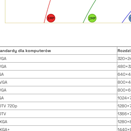
tandardy dla komputerów
Rozdzi
VGA
320×24
VGA
480×32
GA
640×48
VGA
800×48
VGA
800×60
GA
1024×7
DTV 720p
1280×7
DTV
1366×7
XGA
1280×8
XGA+
1440×9