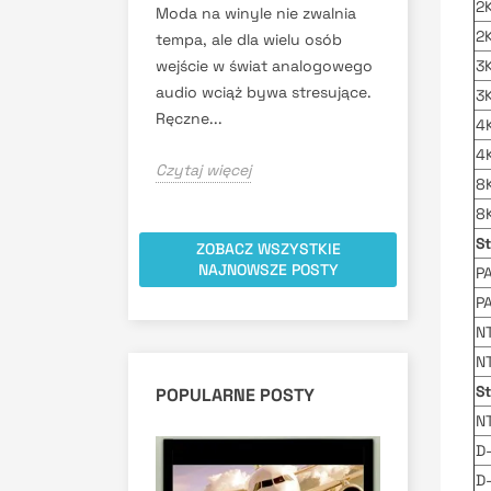
2
Moda na winyle nie zwalnia
2
tempa, ale dla wielu osób
wejście w świat analogowego
3
audio wciąż bywa stresujące.
3
Ręczne...
4
4
Czytaj więcej
8
8
S
ZOBACZ WSZYSTKIE
NAJNOWSZE POSTY
P
P
N
N
S
POPULARNE POSTY
N
D
D