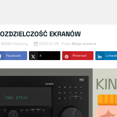
OZDZIELCZOŚĆ EKRANÓW
85282 Odsłony
2023-01-24
Przez
Sklep avstore
Facebook
X
Pinterest
LinkedI