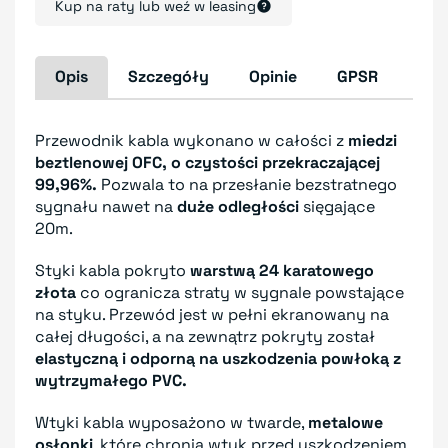
Kup na raty lub weź w leasing
Opis
Szczegóły
Opinie
GPSR
Przewodnik kabla wykonano w całości z
miedzi
beztlenowej OFC, o czystości przekraczającej
99,96%.
Pozwala to na przesłanie bezstratnego
sygnału nawet na
duże odległości
sięgające
20m.
Styki kabla pokryto
warstwą 24 karatowego
złota
co ogranicza straty w sygnale powstające
na styku. Przewód jest w pełni ekranowany na
całej długości, a na zewnątrz pokryty został
elastyczną i odporną na uszkodzenia powłoką z
wytrzymałego PVC.
Wtyki kabla wyposażono w twarde,
metalowe
osłonki
, które chronią wtyk przed uszkodzeniem