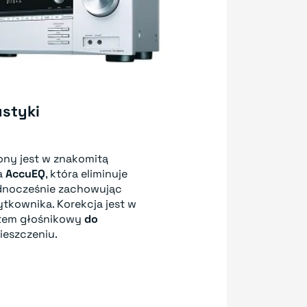
ustyki
ny jest w znakomitą
a
AccuEQ
, która eliminuje
ednocześnie zachowując
ytkownika. Korekcja jest w
stem głośnikowy
do
eszczeniu.