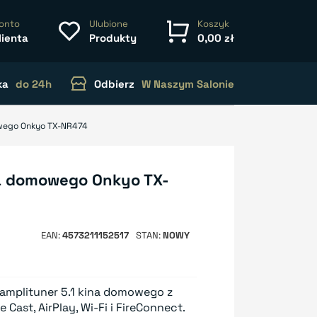
onto
Ulubione
Koszyk
lienta
Produkty
0,00 zł
ka
do 24h
Odbierz
W Naszym Salonie
owego Onkyo TX-NR474
na domowego Onkyo TX-
EAN
4573211152517
STAN
NOWY
 amplituner 5.1 kina domowego z
Cast, AirPlay, Wi-Fi i FireConnect.