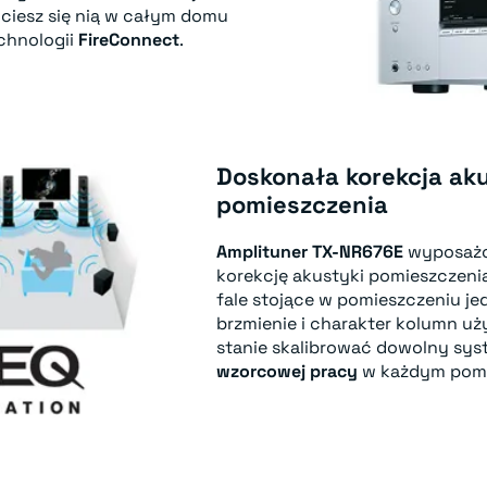
 ciesz się nią w całym domu
chnologii
FireConnect
.
Doskonała korekcja ak
pomieszczenia
Amplituner TX-NR676E
wyposażo
korekcję akustyki pomieszczeni
fale stojące w pomieszczeniu j
brzmienie i charakter kolumn uż
stanie skalibrować dowolny sy
wzorcowej pracy
w każdym pomi