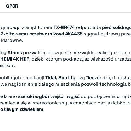
GPSR
płynącego z amplitunera
TX-NR474
odpowiada
pięć solidn
32-bitowemu przetwornikowi AK4438
sygnał cyfrowy przet
 klarowne.
olby Atmos
pozwalają cieszyć się niezwykle realistycznym
 HDMI 4K HDR
, dzięki którym podłączysz większość urządz
eansów.
obilnych z aplikacji
Tidal, Spotify
czy
Deezer
dzięki obsłu
we nagłośnienie całego mieszkania pozwoli technologia
widziano
szeroki wybór wejść i wyjść
do podłączenia urząd
 zamienia się w stereofoniczny wzmacniacz bez jakichkolwi
ożliwym dźwiękiem
.