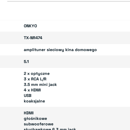
E
ONKYO
TX-NR474
amplituner sieciowy kina domowego
5.1
2 x optyczne
3 x RCA L/R
3.5 mm mini jack
4 x HDMI
USB
koaksjalne
HDMI
głośnikowe
subwooferowe
słuchawkowe 6.3 mm jack