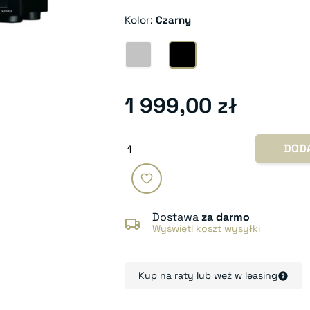
Kolor:
Czarny
Srebrny
Czarny
1 999,00 zł
DOD
Dostawa
za darmo
Wyświetl koszt wysyłki
Kup na raty lub weź w leasing