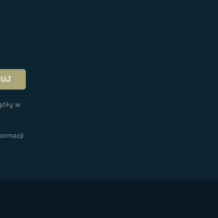
góły w
ormacji