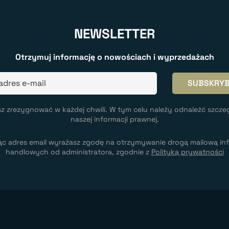
NEWSLETTER
Otrzymuj informację o nowościach i wyprzedażach
z zrezygnować w każdej chwili. W tym celu należy odnaleźć szcze
naszej informacji prawnej.
ąc adres email wyrażasz zgodę na otrzymywanie drogą mailową inf
handlowych od administratora, zgodnie z
Polityką prywatności