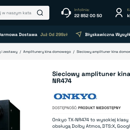
Infolinia:
K
22 852 00 50
k
Darmowa Dostawa
Już Od 299zł
Błyskawiczna Wysył
 i zestawy
Amplitunery kina domowego
Sieciowy amplituner kina dom
Sieciowy amplituner ki
NR474
DOSTĘPNOŚĆ
PRODUKT NIEDOSTĘPNY
Onkyo TX-NR474 to wysokiej klasy
obsługą Dolby Atmos, DTS:X, Google 