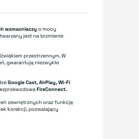
ych wzmacniaczy
o mocy
warzany jest na brzmienie
 dźwiękiem przestrzennym. W
eń, gwarantują niezwykłe
dze
Google Cast, AirPlay, Wi-Fi
 bezprzewodowa
FireConnect.
zeń zewnętrznych oraz funkcję
ek korekcji, pozwalający