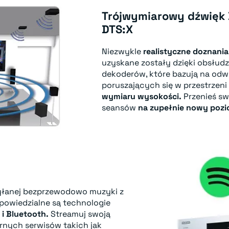
Trójwymiarowy dźwięk 
DTS:X
Niezwykle
realistyczne doznani
uzyskane zostały dzięki obsłudz
dekoderów, które bazują na od
poruszających się w przestrzeni
wymiaru wysokości.
Przenieś sw
seansów
na zupełnie nowy pozi
yłanej bezprzewodowo muzyki z
owiedzialne są technologie
 i Bluetooth.
Streamuj swoją
rnych serwisów takich jak