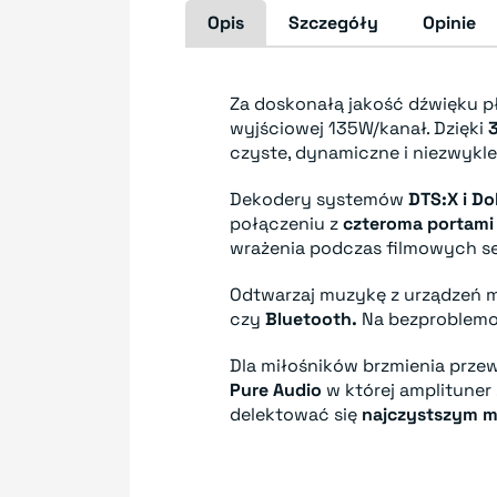
Opis
Szczegóły
Opinie
Za doskonałą jakość dźwięku 
wyjściowej 135W/kanał. Dzięki
czyste, dynamiczne i niezwykle
Dekodery systemów
DTS:X i D
połączeniu z
czteroma portami
wrażenia podczas filmowych s
Odtwarzaj muzykę z urządzeń m
czy
Bluetooth.
Na bezproblemo
Dla miłośników brzmienia prze
Pure Audio
w której amplituner
delektować się
najczystszym m