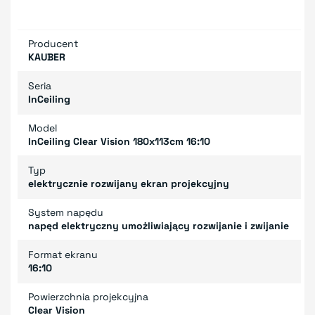
Producent
KAUBER
Seria
InCeiling
Model
InCeiling Clear Vision 180x113cm 16:10
Typ
elektrycznie rozwijany ekran projekcyjny
System napędu
napęd elektryczny umożliwiający rozwijanie i zwijanie
Format ekranu
16:10
Powierzchnia projekcyjna
Clear Vision