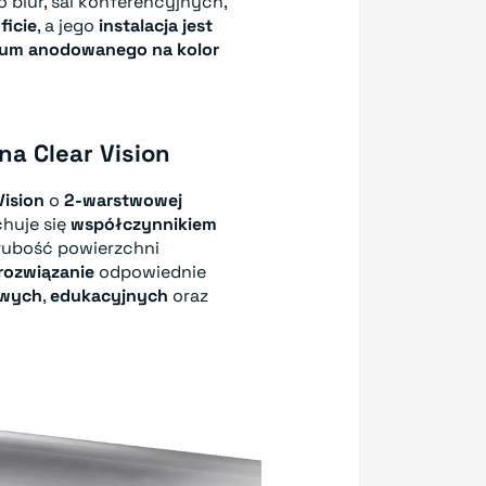
do biur, sal konferencyjnych,
ficie
, a jego
instalacja jest
ium anodowanego na kolor
na Clear Vision
Vision
o
2-warstwowej
huje się
współczynnikiem
Grubość powierzchni
rozwiązanie
odpowiednie
owych
,
edukacyjnych
oraz