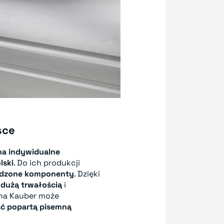
sce
a indywidualne
lski
. Do ich produkcji
wdzone komponenty
. Dzięki
ę
dużą trwałością
i
rma Kauber może
ść popartą pisemną