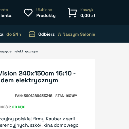
onto
Ulubione
Koszyk
lienta
Produkty
0,00 zł
ka
do 24h
Odbierz
W Naszym Salonie
z napędem elektrycznym
Vision 240x150cm 16:10 -
pędem elektrycznym
EAN
5901289453318
STAN
NOWY
PNOŚĆ
OD RĘKI
cyjny polskiej firmy Kauber z serii
onferencyjnych, szkół, kina domowego