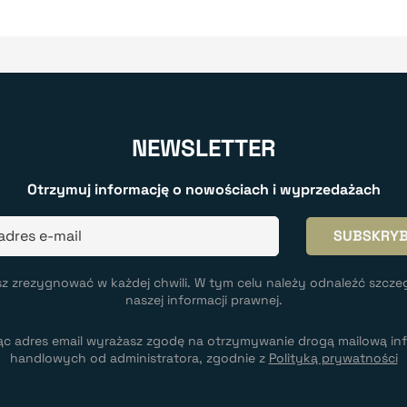
NEWSLETTER
Otrzymuj informację o nowościach i wyprzedażach
z zrezygnować w każdej chwili. W tym celu należy odnaleźć szcze
naszej informacji prawnej.
ąc adres email wyrażasz zgodę na otrzymywanie drogą mailową inf
handlowych od administratora, zgodnie z
Polityką prywatności