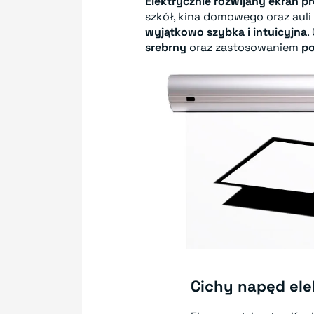
Elektrycznie rozwijany ekran p
szkół, kina domowego oraz au
wyjątkowo szybka i intuicyjna
.
srebrny
oraz zastosowaniem
po
Cichy napęd el