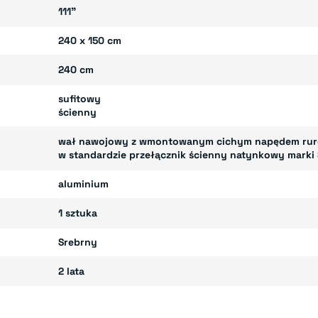
111"
240 x 150 cm
240 cm
sufitowy
ścienny
wał nawojowy z wmontowanym cichym napędem ru
w standardzie przełącznik ścienny natynkowy marki
aluminium
1 sztuka
Srebrny
2 lata