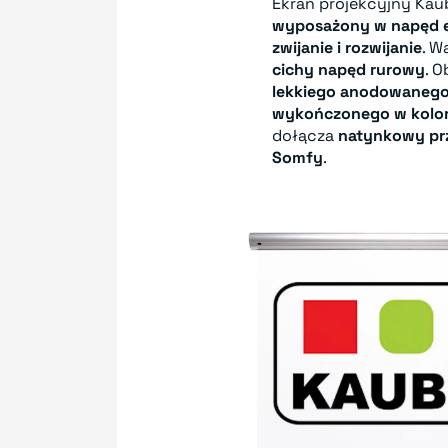
Ekran projekcyjny Kaub
wyposażony w napęd e
zwijanie i rozwijanie
. 
cichy napęd rurowy
. 
lekkiego anodowanego
wykończonego w kolor
dołącza
natynkowy prz
Somfy
.