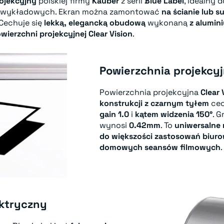
rojekcyjny
polskiej firmy
Kauber
z serii
Blue Label
, idealny 
li wykładowych. Ekran można zamontować
na ścianie lub su
 Cechuje się
lekką, elegancką obudową
wykonaną
z alumin
wierzchni projekcyjnej Clear Vision
.
Powierzchnia projekcyj
Powierzchnia projekcyjna
Clear 
konstrukcji z czarnym tyłem
cec
gain 1.0
i
kątem widzenia 150°
. 
wynosi
0.42mm
. To
uniwersalne 
do większości zastosowań biur
domowych seansów filmowych
.
ektryczny