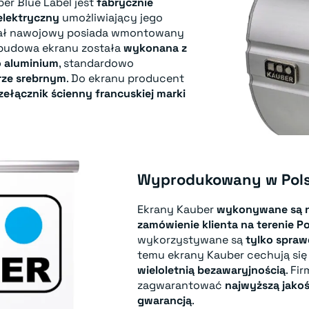
er Blue Label jest
fabrycznie
lektryczny
umożliwiający jego
Wał nawojowy posiada wmontowany
Obudowa ekranu została
wykonana z
 aluminium
, standardowo
ze srebrnym
. Do ekranu producent
ełącznik ścienny francuskiej marki
Wyprodukowany w Pol
Ekrany Kauber
wykonywane są n
zamówienie klienta
na terenie Po
wykorzystywane są
tylko spra
temu ekrany Kauber cechują si
wieloletnią bezawaryjnością
. Fi
zagwarantować
najwyższą jako
gwarancją
.