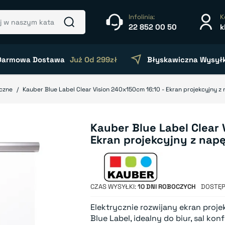
Infolinia:
K
22 852 00 50
k
Darmowa Dostawa
Już Od 299zł
Błyskawiczna Wysył
yczne
Kauber Blue Label Clear Vision 240x150cm 16:10 - Ekran projekcyjny 
Kauber Blue Label Clear 
Ekran projekcyjny z na
CZAS WYSYŁKI
10 DNI ROBOCZYCH
DOSTĘ
Elektrycznie rozwijany ekran projek
Blue Label, idealny do biur, sal k