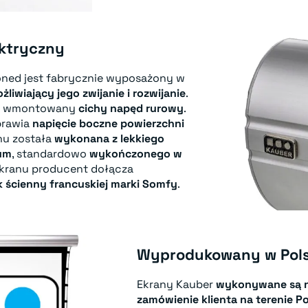
ektryczny
ioned jest fabrycznie wyposażony w
liwiający jego zwijanie i rozwijanie
.
da wmontowany
cichy napęd rurowy
.
rawia
napięcie boczne powierzchni
nu została
wykonana z lekkiego
um
, standardowo
wykończonego w
ekranu producent dołącza
 ścienny francuskiej marki Somfy
.
Wyprodukowany w Pol
Ekrany Kauber
wykonywane są n
zamówienie klienta
na terenie Po