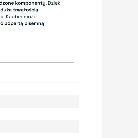
wdzone komponenty
. Dzięki
ę
dużą trwałością
i
rma Kauber może
ść popartą pisemną