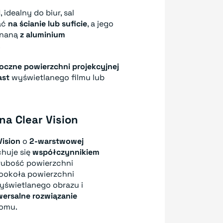
d
, idealny do biur, sal
ać
na ścianie lub suficie
, a jego
naną
z aluminium
.
oczne powierzchni projekcyjnej
ast
wyświetlanego filmu lub
na Clear Vision
Vision
o
2-warstwowej
huje się
współczynnikiem
Grubość powierzchni
ookoła powierzchni
świetlanego obrazu i
wersalne rozwiązanie
domu.