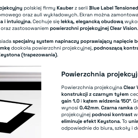
rojekcyjny
polskiej firmy
Kauber
z serii
Blue Label Tensione
 domowego oraz auli wykładowych. Ekran można zamontow
a i intuicyjna
. Cechuje się
lekką, elegancką obudową
wyko
oraz zastosowaniem
powierzchni projekcyjnej Clear Vision
siada
specjalny system napinaczy poprawiający napięcie b
amkę
dookoła powierzchni projekcyjnej,
podnoszącą kontr
 Keystona (trapezowania)
.
Powierzchnia projekcyj
Powierzchnia projekcyjna
Clear 
konstrukcji z czarnym tyłem
cec
gain 1.0
i
kątem widzenia 150°
. 
wynosi
0.42mm
.
Czarna ramka
d
projekcyjnej
podnosi kontrast
wy
eliminuje efekt Keystona
. To
uni
odpowiednie do biura, szkoły i 