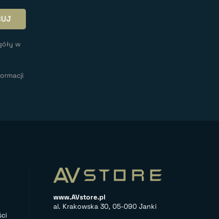
góły w
ormacji
www.AVstore.pl
al. Krakowska 30, 05-090 Janki
ci