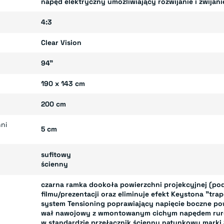
napęd elektryczny umożliwiający rozwijanie i zwijani
4:3
Clear Vision
94"
190 x 143 cm
200 cm
ni
5 cm
sufitowy
ścienny
czarna ramka dookoła powierzchni projekcyjnej (po
filmu/prezentacji oraz eliminuje efekt Keystona "tra
system Tensioning poprawiający napięcie boczne po
wał nawojowy z wmontowanym cichym napędem ru
w standardzie przełącznik ścienny natynkowy marki