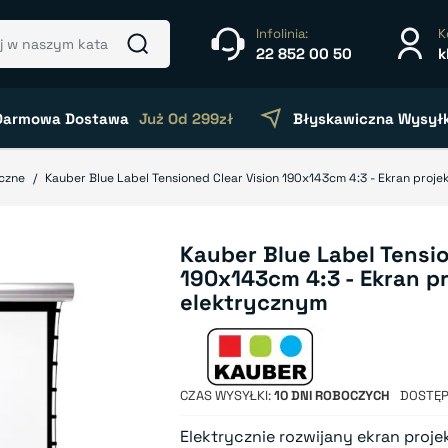
Infolinia:
K
22 852 00 50
k
Darmowa Dostawa
Już Od 299zł
Błyskawiczna Wysył
yczne
Kauber Blue Label Tensioned Clear Vision 190x143cm 4:3 - Ekran proj
Kauber Blue Label Tensio
190x143cm 4:3 - Ekran p
elektrycznym
CZAS WYSYŁKI
10 DNI ROBOCZYCH
DOSTĘ
Elektrycznie rozwijany ekran projek