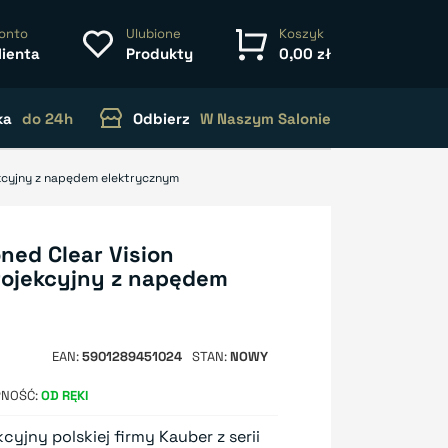
onto
Ulubione
Koszyk
lienta
Produkty
0,00 zł
ka
do 24h
Odbierz
W Naszym Salonie
ekcyjny z napędem elektrycznym
ned Clear Vision
rojekcyjny z napędem
EAN
5901289451024
STAN
NOWY
PNOŚĆ
OD RĘKI
cyjny polskiej firmy Kauber z serii