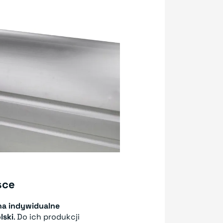
sce
a indywidualne
lski
. Do ich produkcji