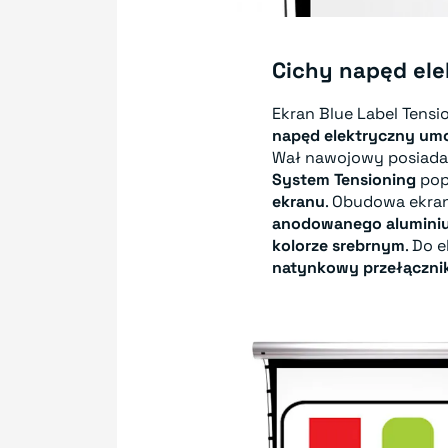
Cichy napęd el
Ekran Blue Label Tens
napęd elektryczny umoż
Wał nawojowy posia
System Tensioning
pop
ekranu
. Obudowa ekra
anodowanego alumini
kolorze srebrnym
. Do 
natynkowy przełącznik