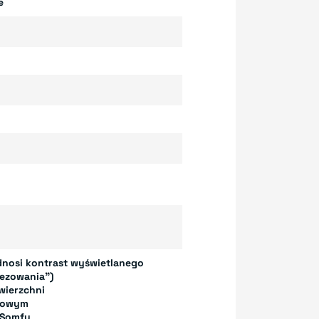
e
dnosi kontrast wyświetlanego
pezowania")
wierzchni
rowym
 Somfy