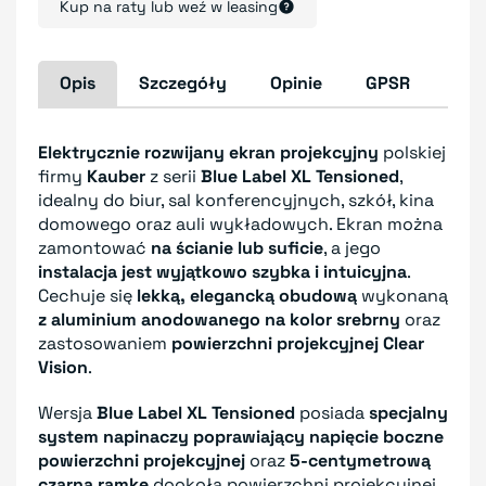
Kup na raty lub weź w leasing
Opis
Szczegóły
Opinie
GPSR
Elektrycznie rozwijany ekran projekcyjny
polskiej
firmy
Kauber
z serii
Blue Label XL Tensioned
,
idealny do biur, sal konferencyjnych, szkół, kina
domowego oraz auli wykładowych. Ekran można
zamontować
na ścianie lub suficie
, a jego
instalacja jest wyjątkowo szybka i intuicyjna
.
Cechuje się
lekką, elegancką obudową
wykonaną
z aluminium anodowanego na kolor srebrny
oraz
zastosowaniem
powierzchni projekcyjnej Clear
Vision
.
Wersja
Blue Label XL Tensioned
posiada
specjalny
system napinaczy poprawiający napięcie boczne
powierzchni projekcyjnej
oraz
5-centymetrową
czarną ramkę
dookoła powierzchni projekcyjnej,