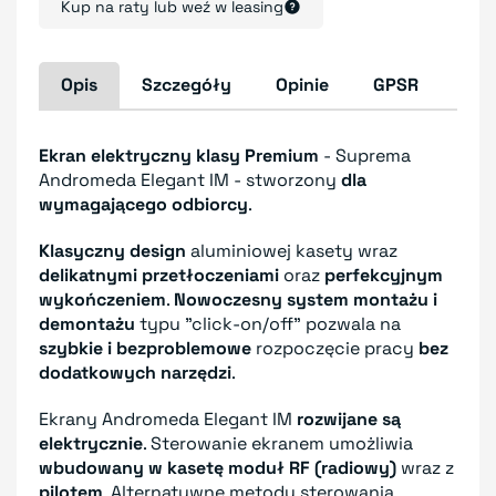
Kup na raty lub weź w leasing
Opis
Szczegóły
Opinie
GPSR
Ekran elektryczny klasy Premium
- Suprema
Andromeda Elegant IM - stworzony
dla
wymagającego odbiorcy
.
Klasyczny design
aluminiowej kasety wraz
delikatnymi przetłoczeniami
oraz
perfekcyjnym
wykończeniem
.
Nowoczesny system montażu i
demontażu
typu "click-on/off" pozwala na
szybkie i bezproblemowe
rozpoczęcie pracy
bez
dodatkowych narzędzi
.
Ekrany Andromeda Elegant IM
rozwijane są
elektrycznie
. Sterowanie ekranem umożliwia
wbudowany w kasetę moduł RF (radiowy)
wraz z
pilotem
. Alternatywne metody sterowania