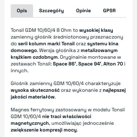
Opis
Szczegóły
Opinie
GPSR
Tonsil GDM 10/60/4 8 Ohm to
wysokiej klasy
zamienny głośnik średniotonowy przeznaczony
do
serii kolumn marki Tonsil
oraz
systemu kina
domowego
. Wersja głośnika z
metalizowanym
krążkiem ozdobnym
. Oryginalnie montowane w
zestawach Tonsil:
Space 86'
,
Space 94'
,
Alton 70
i
innych.
Głośnik zamienny GDM 10/60/4 charakteryzuje
wysoka skuteczność
oraz wykonanie z
n
ajlepszej
jakości materiałów
.
Magnes ferrytowy zastosowany w modelu Tonsil
GDM 10/60/4
nie traci właściwości
magnetycznych
,
umożliwiając jednocześnie
zwiększenie kompresji mocy
.