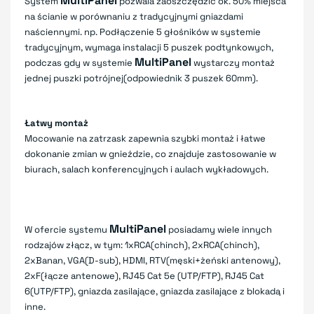
MultiPanel
System
pozwala zaoszczędzić ok. 50% miejsca
na ścianie w porównaniu z tradycyjnymi gniazdami
naściennymi. np. Podłączenie 5 głośników w systemie
tradycyjnym, wymaga instalacji 5 puszek podtynkowych,
MultiPanel
podczas gdy w systemie
wystarczy montaż
jednej puszki potrójnej(odpowiednik 3 puszek 60mm).
Łatwy montaż
Mocowanie na zatrzask zapewnia szybki montaż i łatwe
dokonanie zmian w gnieździe, co znajduje zastosowanie w
biurach, salach konferencyjnych i aulach wykładowych.
MultiPanel
W ofercie systemu
posiadamy wiele innych
rodzajów złącz, w tym: 1xRCA(chinch), 2xRCA(chinch),
2xBanan, VGA(D-sub), HDMI, RTV(męski+żeński antenowy),
2xF(łącze antenowe), RJ45 Cat 5e (UTP/FTP), RJ45 Cat
6(UTP/FTP), gniazda zasilające, gniazda zasilające z blokadą i
inne.