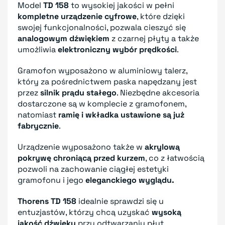
Model
TD 158
to wysokiej jakości w pełni
kompletne urządzenie cyfrowe
, które dzięki
swojej funkcjonalności, pozwala cieszyć się
analogowym dźwiękiem
z czarnej płyty a także
umożliwia
elektroniczny wybór prędkości
.
Gramofon wyposażono w aluminiowy talerz,
który za pośrednictwem paska napędzany jest
przez
silnik prądu stałego
. Niezbędne akcesoria
dostarczone są w komplecie z gramofonem,
natomiast
ramię i wkładka ustawione są już
fabrycznie
.
Urządzenie wyposażono także w
akrylową
pokrywę chroniącą przed kurzem
, co z łatwością
pozwoli na zachowanie ciągłej estetyki
gramofonu i jego
eleganckiego wyglądu.
Thorens TD 158
idealnie sprawdzi się u
entuzjastów, którzy chcą uzyskać
wysoką
jakość dźwięku
przy odtwarzaniu płyt