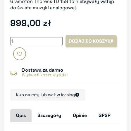
Gramofon Thorens TD 158 to niebywały wstęp
do świata muzyki analogowej.
999,00 zł
DODAJ DO KOSZYKA
Dostawa
za darmo
Wyświetl koszt wysyłki
Kup na raty lub weź w leasing
Opis
Szczegóły
Opinie
GPSR