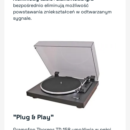
bezpośrednio eliminują możliwość
powstawania zniekształceń w odtwarzanym
sygnale.
"Plug & Play"
Gramofon Thorens TD 158 umożliwia w pełni