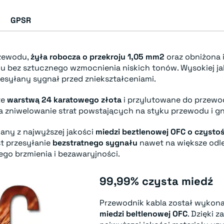
GPSR
rzewodu,
żyła robocza o przekroju 1,05 mm2
oraz obniżona 
ku bez sztucznego wzmocnienia niskich tonów. Wysokiej j
rzesyłany sygnał przed zniekształceniami.
te
warstwą 24 karatowego złota
i przylutowane do przewo
a zniwelowanie strat powstających na styku przewodu i gn
any z najwyższej jakości
miedzi beztlenowej OFC o czysto
st przesyłanie
bezstratnego sygnału
nawet na większe odle
ego brzmienia i bezawaryjności.
99,99% czysta miedź
Przewodnik kabla został wykona
miedzi beltlenowej OFC
. Dzięki 