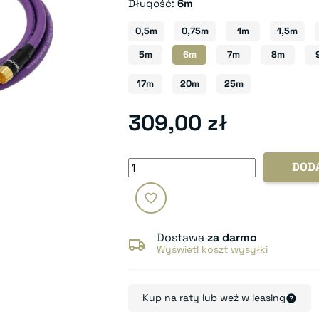
Długość:
6m
0,5m
0,75m
1m
1,5m
5m
6m
7m
8m
17m
20m
25m
309,00 zł
DOD
Dostawa
za darmo
Wyświetl koszt wysyłki
Kup na raty lub weź w leasing