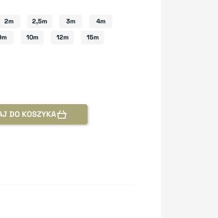
2m
2,5m
3m
4m
9m
10m
12m
15m
AJ DO KOSZYKA