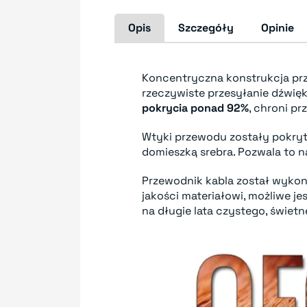
Opis
Szczegóły
Opinie
Koncentryczna konstrukcja p
rzeczywiste przesyłanie dźwię
pokrycia ponad 92%
, chroni p
Wtyki przewodu zostały pokry
domieszką srebra. Pozwala to n
Przewodnik kabla został wykon
jakości materiałowi, możliwe je
na długie lata czystego, świetn