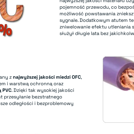
najwyższej jakości materiału uz
pojemność przewodu, co bezpośr
możliwość powstawania znieksz
sygnale. Dodatkowym atutem teg
zniwelowanie efektu utleniania s
służył długie lata bez jakichkolw
any z
najwyższej jakości miedzi OFC
,
em i warstwą ochronną oraz
ą PVC
. Dzięki tak wysokiej jakości
t przesyłanie bezstratnego
sze odległości i bezproblemowy