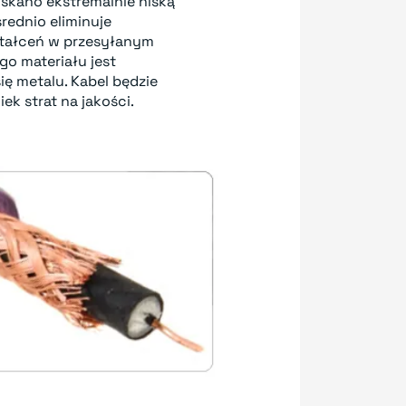
yskano ekstremalnie niską
ednio eliminuje
tałceń w przesyłanym
o materiału jest
ię metalu. Kabel będzie
iek strat na jakości.