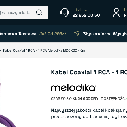
Infolinia:
K
22 852 00 50
k
Darmowa Dostawa
Już Od 299zł
Błyskawiczna Wysył
Kabel Coaxial 1 RCA - 1 RCA Melodika MDCX60 - 6m
Kabel Coaxial 1 RCA - 1
CZAS WYSYŁKI
24 GODZINY
DOSTĘPNOŚĆ
Najwyższej jakości kabel koaksjal
przeznaczony do transmisji cyfro