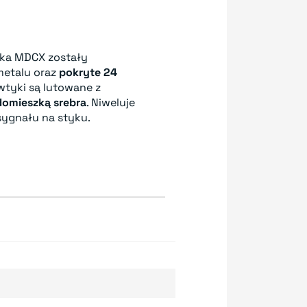
ka MDCX zostały
metalu oraz
pokryte 24
wtyki są lutowane z
domieszką srebra
. Niweluje
 sygnału na styku.