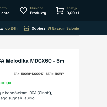
onto
Ulubione
Koszyk
lienta
Produkty
0,00 zł
ka
do 24h
Odbierz
W Naszym Salonie
 RCA Melodika MDCX60 - 6m
EAN
5901811200717
STAN
NOWY
OD RĘKI
ny z końcówkami RCA (Cinch),
wego sygnału audio.