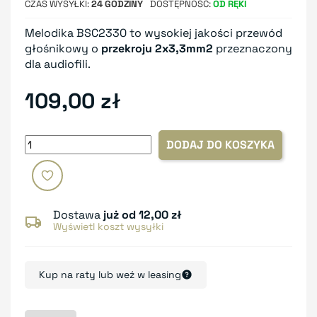
CZAS WYSYŁKI
24 GODZINY
DOSTĘPNOŚĆ
OD RĘKI
Melodika BSC2330 to wysokiej jakości przewód
głośnikowy o
przekroju 2x3,3mm2
przeznaczony
dla audiofili.
109,00 zł
DODAJ DO KOSZYKA
Dostawa
już od 12,00 zł
Wyświetl koszt wysyłki
Kup na raty lub weź w leasing