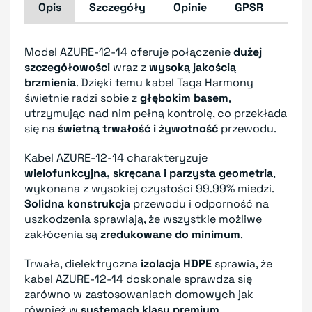
Opis
Szczegóły
Opinie
GPSR
Model AZURE-12-14 oferuje połączenie
dużej
szczegółowości
wraz z
wysoką jakością
brzmienia
. Dzięki temu kabel Taga Harmony
świetnie radzi sobie z
głębokim basem
,
utrzymując nad nim pełną kontrolę, co przekłada
się na
świetną trwałość i żywotność
przewodu.
Kabel AZURE-12-14 charakteryzuje
wielofunkcyjna, skręcana i parzysta geometria
,
wykonana z wysokiej czystości 99.99% miedzi.
Solidna konstrukcja
przewodu i odporność na
uszkodzenia sprawiają, że wszystkie możliwe
zakłócenia są
zredukowane do minimum
.
Trwała, dielektryczna
izolacja HDPE
sprawia, że
kabel AZURE-12-14 doskonale sprawdza się
zarówno w zastosowaniach domowych jak
również w
systemach klasy premium
.