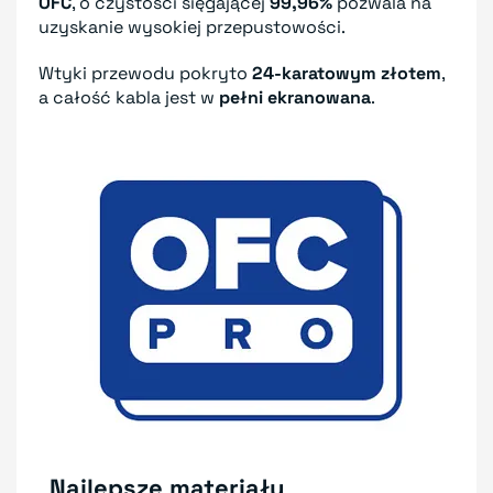
OFC
, o czystości sięgającej
99,96%
pozwala na
uzyskanie wysokiej przepustowości.
Wtyki przewodu pokryto
24-karatowym złotem
,
a całość kabla jest w
pełni ekranowana
.
Najlepsze materiały