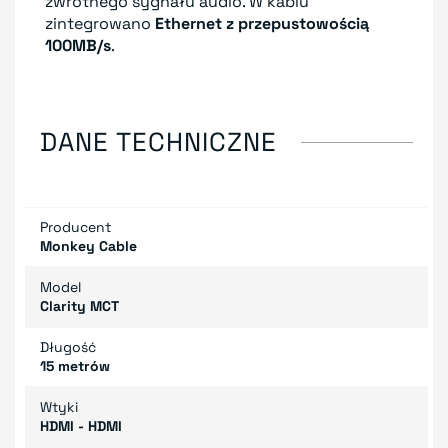
zwrotnego sygnału audio. W kablu
zintegrowano
Ethernet z przepustowością
100MB/s
.
DANE TECHNICZNE
Producent
Monkey Cable
Model
Clarity MCT
Długość
15 metrów
Wtyki
HDMI - HDMI