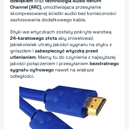
dźwiękiem
oraz
technologia Audio Return
Channel (ARC)
, umożliwiająca przesyłanie
skompresowanej ścieżki audio bez konieczności
zastosowania dodatkowego kabla.
Styki we wtyczkach zostały pokryte warstwą
24-karatowego złota
aby zniwelować
jakiekolwiek utraty jakości sygnału na styku z
gniazdem i
zabezpieczyć wtyczkę przed
utlenianiem
. Mamy tu do czynienia z najwyższej
jakości połączeniem i przesyłaniem
bezstratnego
sygnału cyfrowego
nawet na większe
odległości.