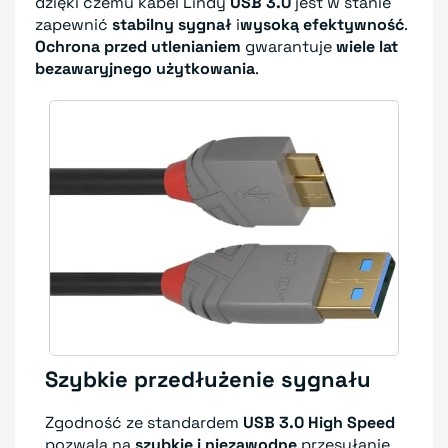
dzięki czemu kabel Lindy
USB 3.0
jest w stanie
zapewnić
stabilny sygnał
i
wysoką efektywność
.
Ochrona przed utlenianiem
gwarantuje
wiele lat
bezawaryjnego użytkowania
.
Szybkie przedłużenie sygnału
Zgodność ze standardem
USB 3.0 High Speed
pozwala na
szybkie i niezawodne
przesyłanie