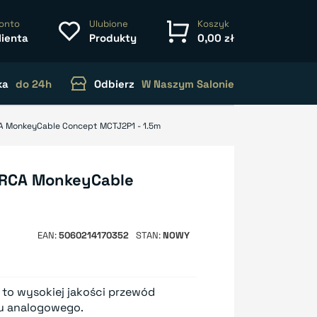
onto
Ulubione
Koszyk
lienta
Produkty
0,00 zł
ka
do 24h
Odbierz
W Naszym Salonie
CA MonkeyCable Concept MCTJ2P1 - 1.5m
 2RCA MonkeyCable
EAN
5060214170352
STAN
NOWY
 to wysokiej jakości przewód
ku analogowego.