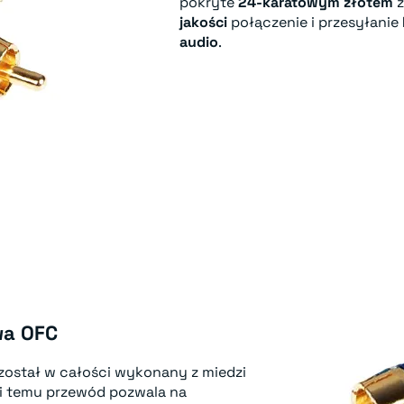
pokryte
24-karatowym złotem
z
jakości
połączenie i przesyłanie
audio
.
wa OFC
ostał w całości wykonany z miedzi
ki temu przewód pozwala na