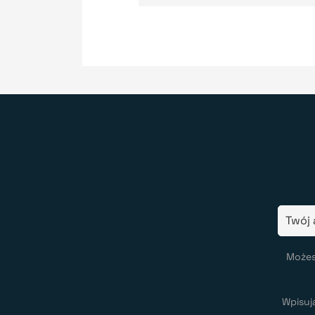
Możes
Wpisuj