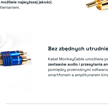
możliwie najwyższej jakości
,
tlenianiem.
Bez zbędnych utrudni
Kabel MonkeyCable umożliwia p
zestawów audio i przesyłania 
pomiędzy przenośnymi odtwarz
smartfonem a amplitunerem ki
E