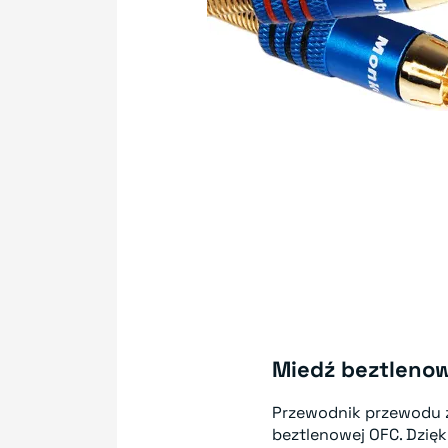
Miedź beztleno
Przewodnik przewodu z
beztlenowej OFC. Dzię