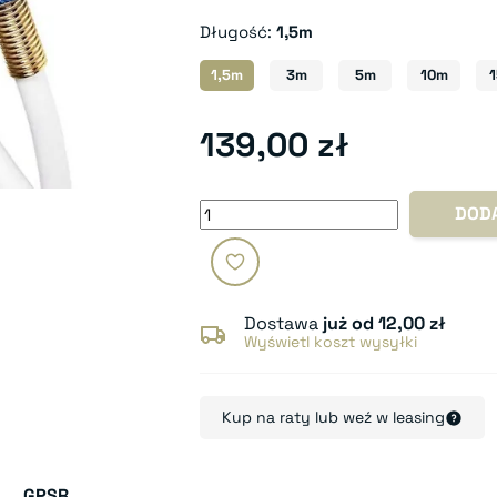
Długość:
1,5m
1,5m
3m
5m
10m
139,00 zł
DOD
Dostawa
już od 12,00 zł
Wyświetl koszt wysyłki
Kup na raty lub weź w leasing
GPSR