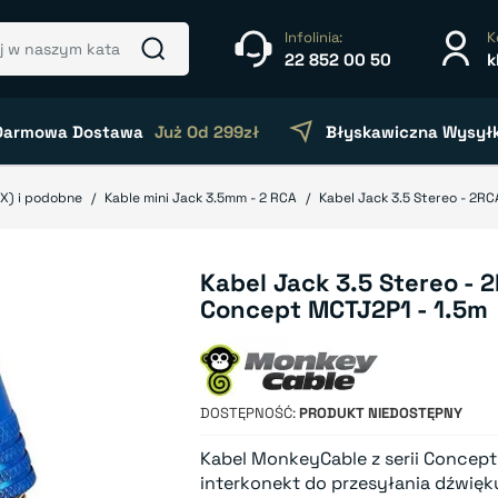
Infolinia:
K
22 852 00 50
k
Darmowa Dostawa
Już Od 299zł
Błyskawiczna Wysył
UX) i podobne
Kable mini Jack 3.5mm - 2 RCA
Kabel Jack 3.5 Stereo - 2R
Kabel Jack 3.5 Stereo -
Concept MCTJ2P1 - 1.5m
DOSTĘPNOŚĆ
PRODUKT NIEDOSTĘPNY
Kabel MonkeyCable z serii Concept
interkonekt do przesyłania dźwię