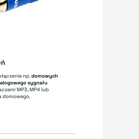
eń
ołączenie np.
domowych
analogowego sygnału
aczami MP3, MP4 lub
na domowego.