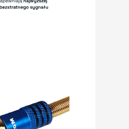
apewniają
najwyższej
bezstratnego sygnału