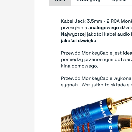
Kabel Jack 3.5mm - 2 RCA Mon
przesyłania
analogowego dźwi
Najwyższej jakości kabel audio
jakości dźwięku
.
Przewód MonkeyCable jest ide
pomiędzy przenośnymi odtwarz
kina domowego.
Przewód MonkeyCable wykona
sygnału. Wszystko to składa si