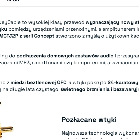
keyCable to wysokiej klasy przewód
wyznaczający nowy st
ęku
pomiędzy urządzeniami przenośnymi, a amplitunerem 
MCTJ2P z serii Concept
stworzono z myślą o użytkownika
alny do
podłączenia domowych zestawów audio
i przesył
aczami MP3, smartfonami czy komputerami, a wzmacniac
no z
miedzi beztlenowej OFC
, a wtyki pokryto
24-karatowy
ę na długie lata czystego,
świetnego brzmienia i bezawaryj
Pozłacane wtyki
Najnowsza technologia wykonan