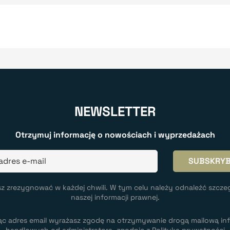
NEWSLETTER
Otrzymuj informację o nowościach i wyprzedażach
z zrezygnować w każdej chwili. W tym celu należy odnaleźć szcze
naszej informacji prawnej.
ąc adres email wyrażasz zgodę na otrzymywanie drogą mailową inf