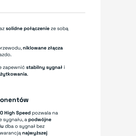
raz
solidne połączenie
ze sobą
 przewodu,
niklowane złącza
azdo.
ie zapewnić
stabilny sygnał
i
użytkowania
.
ponentów
0 High Speed
pozwala na
e sygnału, a
podwójne
du
dba o sygnał bez
 gwarancją
najwyższej