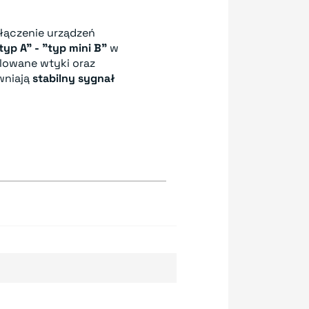
ołączenie urządzeń
typ A" - "typ mini B"
w
lowane wtyki oraz
wniają
stabilny sygnał