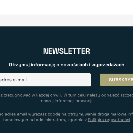
NEWSLETTER
Otrzymuj informację o nowościach i wyprzedażach
z zrezygnować w każdej chwili. W tym celu należy odnaleźć szcze
naszej informacji prawnej.
ąc adres email wyrażasz zgodę na otrzymywanie drogą mailową inf
handlowych od administratora, zgodnie z
Polityką prywatności