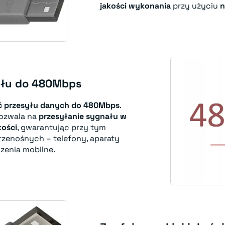
jakości wykonania
przy użyciu
n
yłu do 480Mbps
ć przesyłu danych do 480Mbps
.
pozwala na
przesyłanie sygnału w
kości
, gwarantując przy tym
rzenośnych – telefony, aparaty
zenia mobilne.