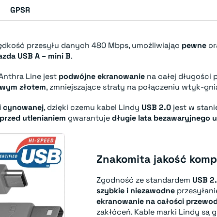
GPSR
rędkość przesyłu danych 480 Mbps, umożliwiając
pewne
o
azda USB A – mini B
.
Anthra Line jest
podwójne ekranowanie
na całej długości
towym złotem
, zmniejszające straty na połączeniu wtyk-gni
i cynowanej
, dzięki czemu kabel Lindy
USB 2.0
jest w stan
przed utlenianiem
gwarantuje
długie lata bezawaryjnego 
Znakomita jakość kom
Zgodność ze standardem
USB 2.
szybkie i niezawodne
przesyłani
ekranowanie na całości przewo
zakłóceń. Kable marki Lindy są