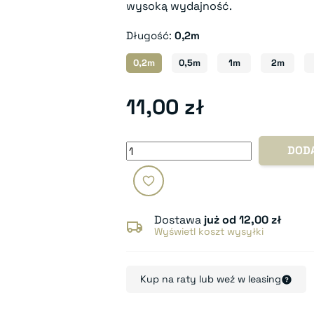
wysoką wydajność.
Długość:
0,2m
0,2m
0,5m
1m
2m
11,00 zł
DOD
Dostawa
już od 12,00 zł
Wyświetl koszt wysyłki
Kup na raty lub weź w leasing