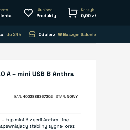
onto
Ulubione
Koszyk
lienta
Produkty
0,00 zł
ka
do 24h
Odbierz
W Naszym Salonie
0 A – mini USB B Anthra
EAN
4002888367202
STAN
NOWY
– typ mini B z serii Anthra Line
zapewniający stabilny sygnał oraz