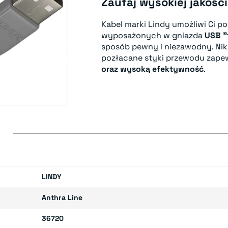
Zaufaj wysokiej jakości
Kabel marki Lindy umożliwi Ci p
wyposażonych w gniazda
USB "
sposób pewny i niezawodny. Nik
pozłacane styki przewodu zape
oraz wysoką efektywność
.
E
LINDY
Anthra Line
36720