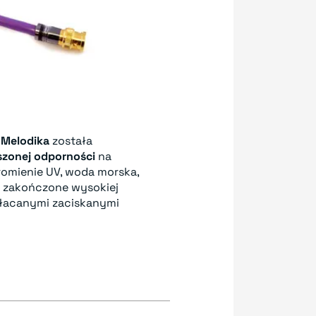
w
Melodika
została
zonej odporności
na
promienie UV, woda morska,
ły zakończone wysokiej
łacanymi zaciskanymi