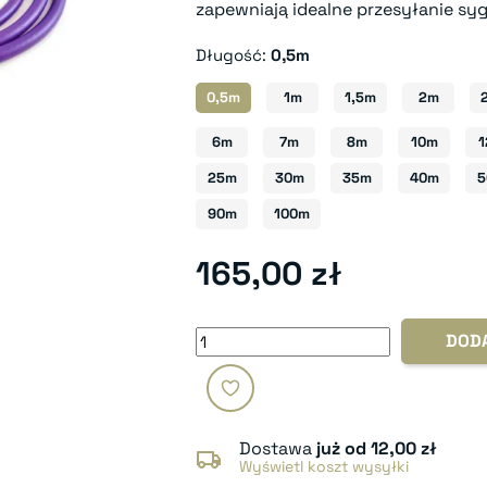
zapewniają idealne przesyłanie sy
Długość:
0,5m
0,5m
1m
1,5m
2m
6m
7m
8m
10m
25m
30m
35m
40m
5
90m
100m
165,00 zł
DOD
Dostawa
już od 12,00 zł
Wyświetl koszt wysyłki