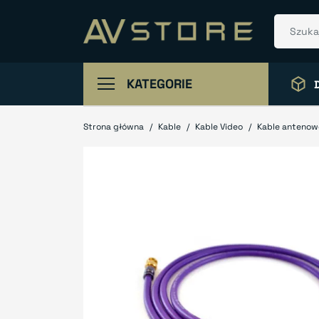
KATEGORIE
Strona główna
Kable
Kable Video
Kable antenow