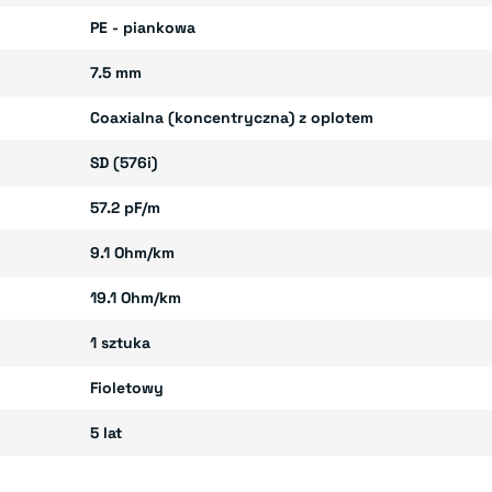
PE - piankowa
7.5 mm
Coaxialna (koncentryczna) z oplotem
SD (576i)
57.2 pF/m
9.1 Ohm/km
19.1 Ohm/km
1 sztuka
Fioletowy
5 lat