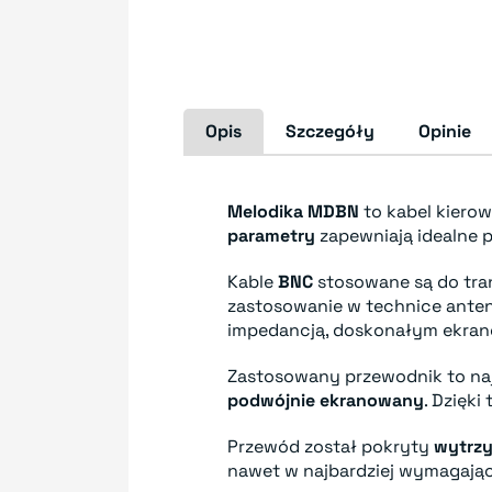
Opis
Szczegóły
Opinie
Melodika MDBN
to kabel kiero
parametry
zapewniają idealne p
Kable
BNC
stosowane są do tran
zastosowanie w technice anteno
impedancją, doskonałym ekran
Zastosowany przewodnik to na
podwójnie ekranowany
. Dzięk
Przewód został pokryty
wytrz
nawet w najbardziej wymagają