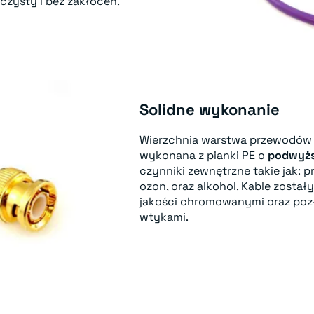
 czysty i bez zakłóceń.
Solidne wykonanie
Wierzchnia warstwa przewodó
wykonana z pianki PE o
podwyżs
czynniki zewnętrzne takie jak: 
ozon, oraz alkohol. Kable zosta
jakości chromowanymi oraz poz
wtykami.
E