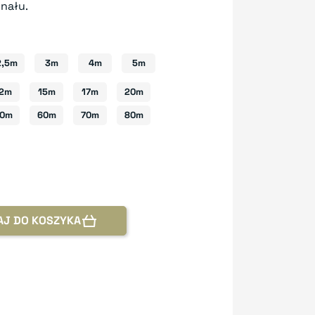
gnału.
2,5m
3m
4m
5m
12m
15m
17m
20m
0m
60m
70m
80m
AJ DO KOSZYKA