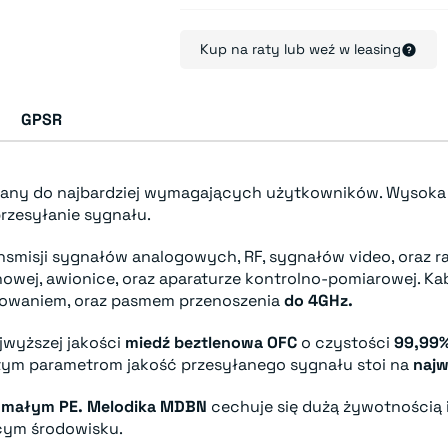
Kup na raty lub weź w leasing
GPSR
wany do najbardziej wymagających użytkowników. Wysok
rzesyłanie sygnału.
smisji sygnałów analogowych, RF, sygnałów video, oraz r
wej, awionice, oraz aparaturze kontrolno-pomiarowej. Kab
owaniem, oraz pasmem przenoszenia
do 4GHz.
jwyższej jakości
miedź beztlenowa OFC
o czystości
99,99%
i tym parametrom jakość przesyłanego sygnału stoi na
najw
ymałym PE.
Melodika MDBN
cechuje się dużą żywotnością
cym środowisku.