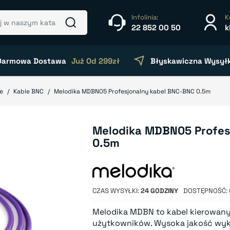
Infolinia:
K
22 852 00 50
k
Darmowa Dostawa
Już Od 299zł
Błyskawiczna Wysył
e
Kable BNC
Melodika MDBN05 Profesjonalny kabel BNC-BNC 0.5m
Melodika MDBN05 Profes
0.5m
CZAS WYSYŁKI
24 GODZINY
DOSTĘPNOŚĆ
Melodika MDBN to kabel kierowan
użytkowników. Wysoka jakość wyk