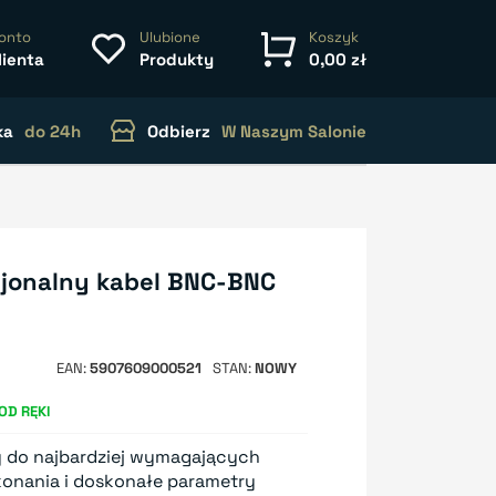
onto
Ulubione
Koszyk
lienta
Produkty
0,00 zł
ka
do 24h
Odbierz
W Naszym Salonie
jonalny kabel BNC-BNC
EAN
5907609000521
STAN
NOWY
OD RĘKI
y do najbardziej wymagających
onania i doskonałe parametry