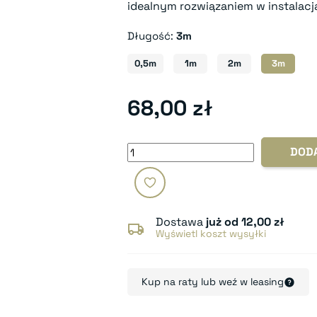
idealnym rozwiązaniem w instala
Długość:
3m
0,5m
1m
2m
3m
68,00 zł
DOD
Dostawa
już od 12,00 zł
Wyświetl koszt wysyłki
Kup na raty lub weź w leasing