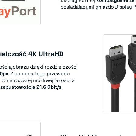
Display Port są
kompatybilne ze
posiadającymi gniazdo Display P
ielczość 4K UltraHD
ością obrazu dzięki rozdzielczości
60px
. Z pomocą tego przewodu
w najwyższej możliwej jakości z
rzepustowością 21.6 Gbit/s
.