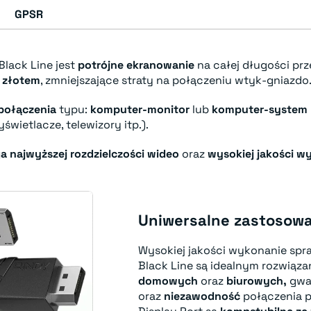
GPSR
Black Line jest
potrójne ekranowanie
na całej długości pr
 złotem
, zmniejszające straty na połączeniu wtyk-gniazdo
połączenia
typu:
komputer-monitor
lub
komputer-system
wietlacze, telewizory itp.).
a najwyższej rozdzielczości wideo
oraz
wysokiej jakości w
Uniwersalne zastosow
Wysokiej jakości wykonanie spra
Black Line są idealnym rozwiąz
domowych
oraz
biurowych,
gwa
oraz
niezawodność
połączenia 