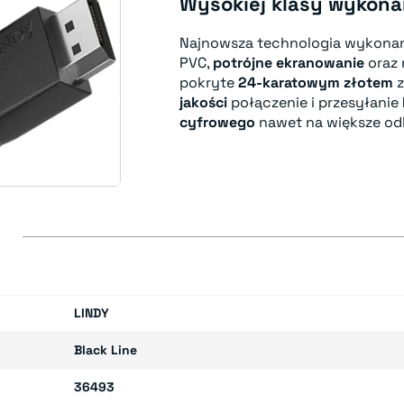
Wysokiej klasy wykona
Najnowsza technologia wykona
PVC,
potrójne
ekranowanie
oraz 
pokryte
24-karatowym złotem
z
jakości
połączenie i przesyłanie
cyfrowego
nawet na większe odl
E
LINDY
Black Line
36493