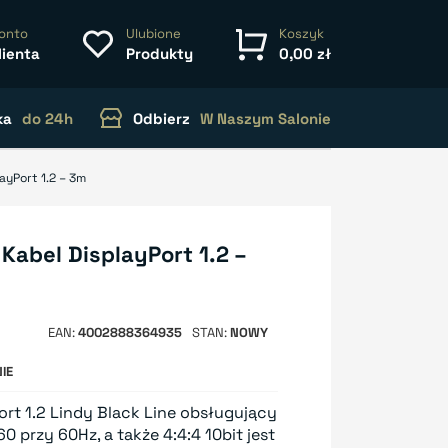
onto
Ulubione
Koszyk
lienta
Produkty
0,00 zł
ka
do 24h
Odbierz
W Naszym Salonie
ayPort 1.2 – 3m
 Kabel DisplayPort 1.2 –
EAN
4002888364935
STAN
NOWY
IE
ort 1.2 Lindy Black Line obsługujący
 przy 60Hz, a także 4:4:4 10bit jest