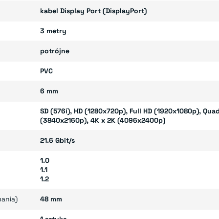
kabel Display Port (DisplayPort)
3 metry
potrójne
PVC
6 mm
SD (576i), HD (1280x720p), Full HD (1920x1080p), Quad 
(3840x2160p), 4K x 2K (4096x2400p)
21.6 Gbit/s
1.0
1.1
1.2
mania)
48 mm
1 sztuka