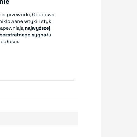
nie
nia przewodu, Obudowa
niklowane wtyki i styki
apewniają
najwyższej
bezstratnego sygnału
egłości.