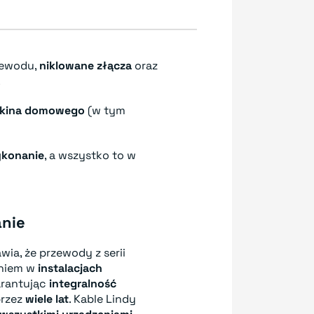
zewodu,
niklowane złącza
oraz
.
 kina domowego
(w tym
ykonanie
, a wszystko to w
anie
wia, że przewody z serii
aniem w
instalacjach
rantując
integralność
przez
wiele lat
. Kable Lindy