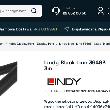
Infolinia:
K
22 852 00 50
k
Darmowa Dostawa
Już Od 299zł
Błyskawiczna Wysył
ort
Kable Display Port - Display Port
Lindy Black Line 36493 - Kabel Displ
Lindy Black Line 36493 -
3m
DOSTĘPNOŚĆ
OSTATNIE SZTUKI W MAGAZYN
Wysokiej jakości przewód DisplayP
rozdzielczości UHD do 4K 4096x2160