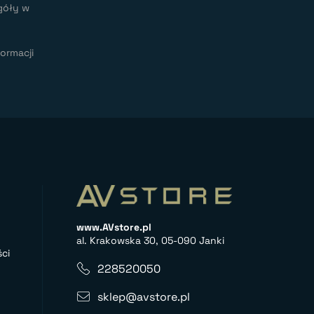
góły w
ormacji
www.AVstore.pl
al. Krakowska 30, 05-090 Janki
ci
228520050
sklep@avstore.pl