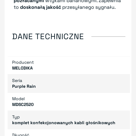
pozłacanymi
wtykami bananowymi. Zapewnia
to
doskonałą jakość
przesyłanego sygnału.
DANE TECHNICZNE
Producent
MELODIKA
Seria
Purple Rain
Model
MDSC2520
Typ
komplet konfekcjonowanych kabli głośnikowych
Długość