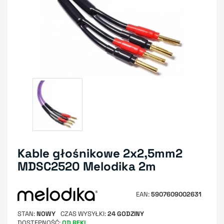
Kable głośnikowe 2x2,5mm2
MDSC2520 Melodika 2m
EAN
5907609002631
STAN
NOWY
CZAS WYSYŁKI
24 GODZINY
DOSTĘPNOŚĆ
OD RĘKI