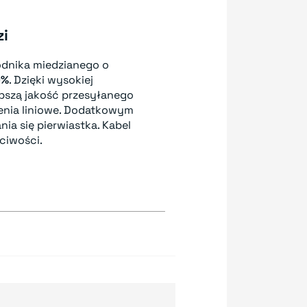
zi
odnika miedzianego o
9%
. Dzięki wysokiej
epszą jakość przesyłanego
cenia liniowe. Dodatkowym
nia się pierwiastka. Kabel
ciwości.