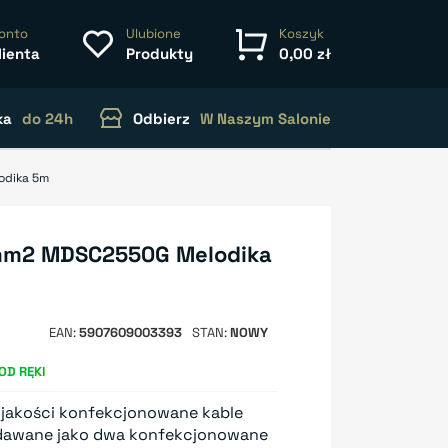
onto
Ulubione
Koszyk
lienta
Produkty
0,00 zł
ka
do 24h
Odbierz
W Naszym Salonie
odika 5m
5mm2 MDSC2550G Melodika
EAN
5907609003393
STAN
NOWY
OD RĘKI
 jakości konfekcjonowane kable
rzedawane jako dwa konfekcjonowane