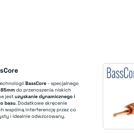
ssCore
technologii
BassCore
- specjalnego
.85mm
do przenoszenia niskich
we jest
uzyskanie dynamicznego i
go basu
. Dodatkowe skręcenie
h wspólną interferencję przez co
zysty i idealnie odwzorowany.