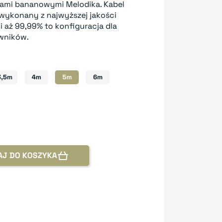
ami bananowymi Melodika. Kabel
ykonany z najwyższej jakości
i aż 99,99% to konfiguracja dla
wników.
3,5m
4m
5m
6m
AJ DO KOSZYKA