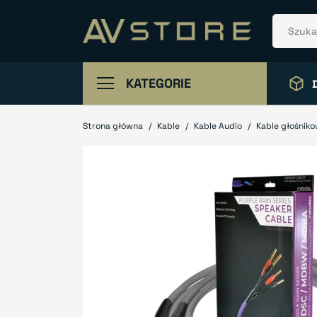
KATEGORIE
Strona główna
Kable
Kable Audio
Kable głośnik