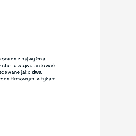
konane z najwyższą
 w stanie zagwarantować
zedawane jako
dwa
one firmowymi wtykami