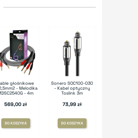
able głośnikowe
Sonero SOC100-030
2,5mm2 - Melodika
- Kabel optyczny
MDSC2540G - 4m
Toslink 3m
569,00 zł
73,99 zł
DO KOSZYKA
DO KOSZYKA