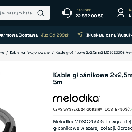
Infolinia:
K
22 852 00 50
k
Darmowa Dostawa
Już Od 299zł
Błyskawiczna Wysył
owe
Kable konfekcjonowane
Kable głośnikowe 2x2,5mm2 MDSC2550G Mel
Kable głośnikowe 2x2,
5m
CZAS WYSYŁKI
24 GODZINY
DOSTĘPNOŚĆ
Melodika MDSC 2550G to wysokiej
głośnikowe w szarej izolacji. Sp