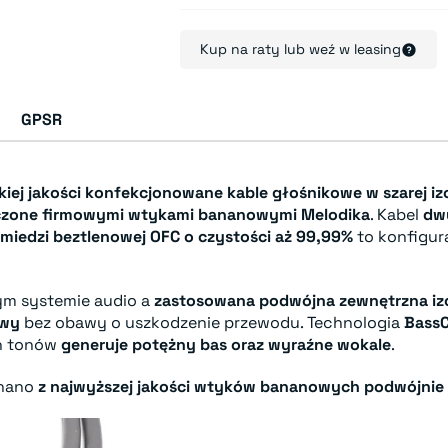
Kup na raty lub weź w leasing
GPSR
ej jakości konfekcjonowane kable głośnikowe w szarej izo
czone firmowymi wtykami bananowymi Melodika
. Kabel
dw
i miedzi beztlenowej OFC o czystości aż 99,99%
to konfigura
ym systemie audio a
zastosowana podwójna zewnętrzna izo
owy
bez obawy o uszkodzenie przewodu. Technologia
Bass
ch tonów
generuje potężny bas oraz wyraźne wokale
.
onano
z najwyższej jakości wtyków bananowych podwójni