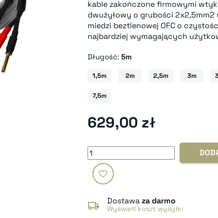
kable zakończone firmowymi wtyk
dwużyłowy o grubości 2x2,5mm2 w
miedzi beztlenowej OFC o czystośc
najbardziej wymagających użytko
Długość:
5m
1,5m
2m
2,5m
3m
7,5m
629,00 zł
DOD
Dostawa
za darmo
Wyświetl koszt wysyłki