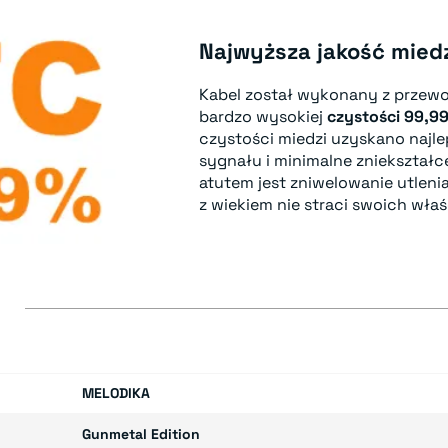
Najwyższa jakość mied
Kabel został wykonany z przew
bardzo wysokiej
czystości 99,9
czystości miedzi uzyskano najl
sygnału i minimalne zniekształ
atutem jest zniwelowanie utlenia
z wiekiem nie straci swoich właś
E
MELODIKA
Gunmetal Edition