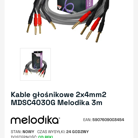
Kable głośnikowe 2x4mm2
MDSC4030G Melodika 3m
EAN
5907609003454
STAN
NOWY
CZAS WYSYŁKI
24 GODZINY
DOSTĘPNOŚĆ
OD RĘKI