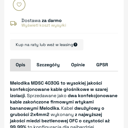
Dostawa
za darmo
Wyświetl koszt wysyłki
Kup na raty lub weź w leasing
Opis
Szczegóły
Opinie
GPSR
Melodika MDSC 4030G to wysokiej jakości
konfekcjonowane kable głośnikowe w szarej
izolacji
. Sprzedawane jako
dwa konfekcjonowane
kable zakończone firmowymi wtykami
bananowymi Melodika
. Kabel
dwużyłowy o
grubości 2x4mm2
wykonany
z najwyższej
jakości miedzi beztlenowej OFC o czystości aż
99,99%
to konfiguracja dla najbardziej