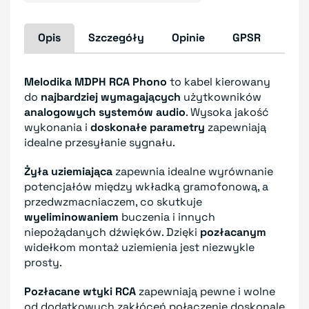
Opis
Szczegóły
Opinie
GPSR
Melodika MDPH RCA Phono
to kabel kierowany
do
najbardziej wymagających
użytkowników
analogowych systemów audio
. Wysoka jakość
wykonania i
doskonałe parametry
zapewniają
idealne przesyłanie sygnału.
Żyła uziemiająca
zapewnia idealne wyrównanie
potencjałów między wkładką gramofonową, a
przedwzmacniaczem, co skutkuje
wyeliminowaniem
buczenia i innych
niepożądanych dźwięków. Dzięki
pozłacanym
widełkom montaż uziemienia jest niezwykle
prosty.
Pozłacane wtyki RCA
zapewniają pewne i wolne
od dodatkowych zakłóceń połączenie doskonale