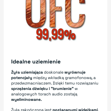
Idealne uziemienie
Żyła uziemiająca
doskonale
wyrównuje
potencjały
między wkładką gramofonową, a
przedwzmacniaczem. Dzięki temu rozwiązaniu
sprzężenia dźwięku i "brumienie"
w
analogowych torach audio zostają
wyeliminowane.
Żyła zakończona jest
pozłacanymi widełkami
,