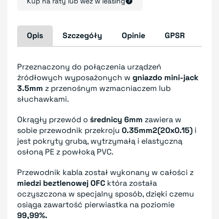
Kup na raty lub weź w leasing
Opis
Szczegóły
Opinie
GPSR
Przeznaczony do połączenia urządzeń
źródłowych wyposażonych w
gniazdo mini-jack
3.5mm
z przenośnym wzmacniaczem lub
słuchawkami.
Okrągły przewód o
średnicy 6mm
zawiera w
sobie przewodnik przekroju
0.35mm2(20x0.15)
i
jest pokryty grubą, wytrzymałą i elastyczną
osłoną PE z powłoką PVC.
Przewodnik kabla został wykonany w całości z
miedzi beztlenowej OFC
która została
oczyszczona w specjalny sposób, dzięki czemu
osiąga zawartość pierwiastka na poziomie
99,99%.