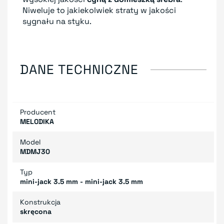
Niweluje to jakiekolwiek straty w jakości
sygnału na styku.
DANE TECHNICZNE
Producent
MELODIKA
Model
MDMJ30
Typ
mini-jack 3.5 mm - mini-jack 3.5 mm
Konstrukcja
skręcona