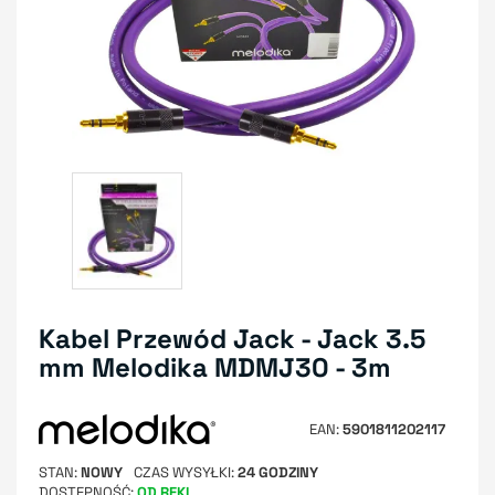
Kabel Przewód Jack - Jack 3.5
mm Melodika MDMJ30 - 3m
EAN
5901811202117
STAN
NOWY
CZAS WYSYŁKI
24 GODZINY
DOSTĘPNOŚĆ
OD RĘKI