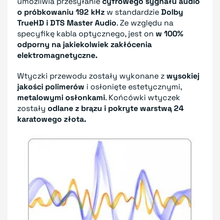
umożliwia przesyłanie
cyfrowego sygnału audio
o próbkowaniu 192 kHz
w standardzie
Dolby
TrueHD i DTS Master Audio
. Ze względu na
specyfikę kabla optycznego, jest on
w 100%
odporny na jakiekolwiek zakłócenia
elektromagnetyczne.
Wtyczki przewodu zostały wykonane z
wysokiej
jakości polimerów
i osłonięte estetycznymi,
metalowymi osłonkami
. Końcówki wtyczek
zostały
odlane z brązu i pokryte warstwą 24
karatowego złota.