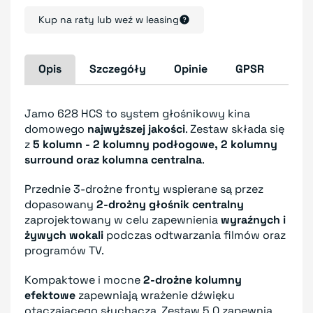
Kup na raty lub weź w leasing
Opis
Szczegóły
Opinie
GPSR
Jamo 628 HCS to system głośnikowy kina
domowego
najwyższej jakości
. Zestaw składa się
z
5 kolumn - 2 kolumny podłogowe, 2 kolumny
surround oraz kolumna centralna
.
Przednie 3-drożne fronty wspierane są przez
dopasowany
2-drożny głośnik centralny
zaprojektowany w celu zapewnienia
wyraźnych i
żywych wokali
podczas odtwarzania filmów oraz
programów TV.
Kompaktowe i mocne
2-drożne kolumny
efektowe
zapewniają wrażenie dźwięku
otaczającego słuchacza. Zestaw 5.0 zapewnia