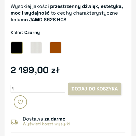
Wysokiej jakości
przestrzenny dźwięk, estetyka,
moc i wydajność
to cechy charakterystyczne
kolumn JAMO S628 HCS
.
Kolor:
Czarny
Czarny
White Ash
Dark Apple
2 199,00 zł
DODAJ DO KOSZYKA
Dostawa
za darmo
Wyświetl koszt wysyłki