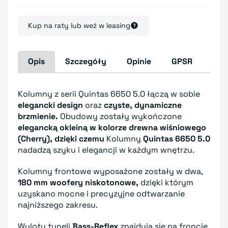
Kup na raty lub weź w leasing
Opis
Szczegóły
Opinie
GPSR
Kolumny z serii Quintas 6650 5.0 łączą w sobie
elegancki design
oraz
czyste, dynamiczne
brzmienie.
Obudowy zostały wykończone
elegancką okleiną w kolorze drewna wiśniowego
(Cherry), dzięki czemu
Kolumny
Quintas 6650 5.0
nadadzą szyku i elegancji w każdym wnętrzu.
Kolumny frontowe wyposażone zostały w dwa,
180 mm woofery niskotonowe,
dzięki którym
uzyskano mocne i precyzyjne odtwarzanie
najniższego zakresu.
Wyloty tuneli
Bass-Reflex
znajdują się na froncie