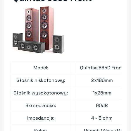
Model:
Quintas 6650 Front
Głośnik niskotonowy:
2x180mm
Głośnik wysokotonowy:
1x25mm
Skuteczność:
90dB
Impedancja:
4 - 8 ohm
Kolor:
Orzech (Walnut)