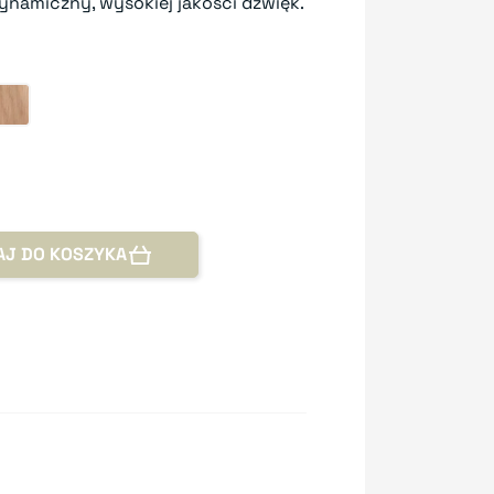
ynamiczny, wysokiej jakości dźwięk.
e
Oak
AJ DO KOSZYKA