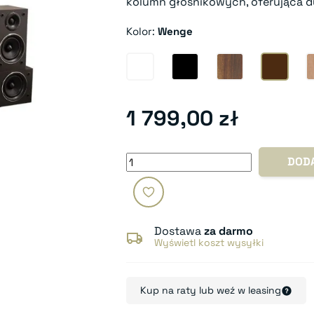
kolumn głośnikowych, oferująca d
Kolor:
Wenge
Biały
Czarny
Walnut
Weng
1 799,00 zł
DOD
Dostawa
za darmo
Wyświetl koszt wysyłki
Kup na raty lub weź w leasing