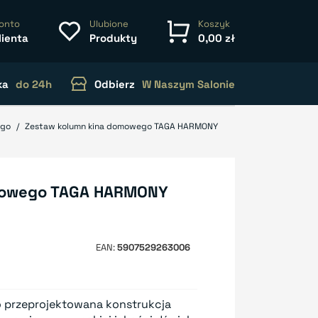
onto
Ulubione
Koszyk
lienta
Produkty
0,00 zł
ka
do 24h
Odbierz
W Naszym Salonie
ego
Zestaw kolumn kina domowego TAGA HARMONY
mowego TAGA HARMONY
EAN
5907529263006
 przeprojektowana konstrukcja