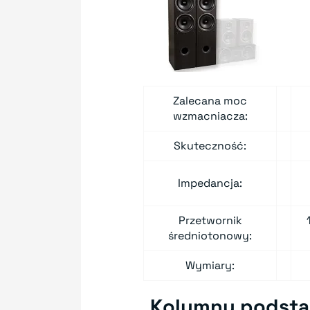
Zalecana moc
wzmacniacza:
Skuteczność:
Impedancja:
Przetwornik
średniotonowy:
Wymiary:
Kolumny podst