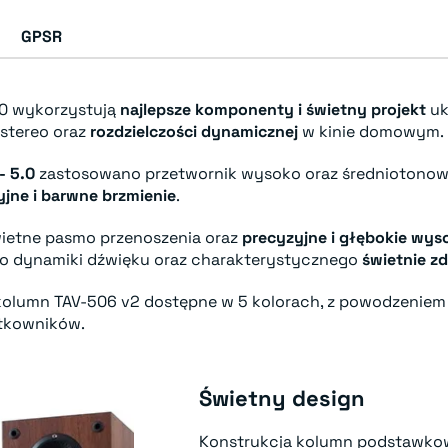
GPSR
0 wykorzystują
najlepsze komponenty i świetny projekt
uk
stereo oraz
rozdzielczości dynamicznej
w kinie domowym.
- 5.0
zastosowano przetwornik wysoko oraz średniotonowy
jne i barwne brzmienie
.
świetne pasmo przenoszenia oraz
precyzyjne i głębokie wys
go dynamiki dźwięku oraz charakterystycznego
świetnie z
olumn TAV-506 v2 dostępne w 5 kolorach, z powodzenie
tkowników.
Świetny design
Konstrukcja kolumn podstawko