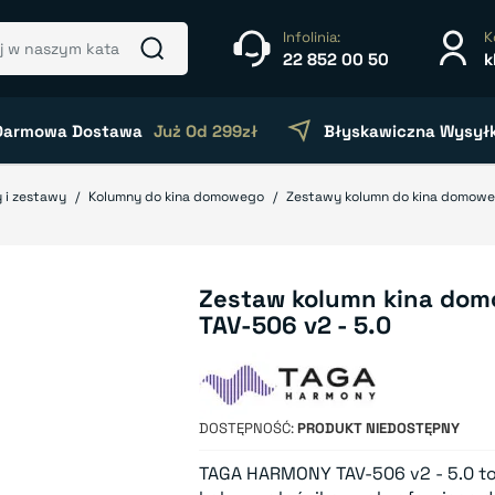
Infolinia:
K
22 852 00 50
k
Darmowa Dostawa
Już Od 299zł
Błyskawiczna Wysył
 i zestawy
Kolumny do kina domowego
Zestawy kolumn do kina domow
Zestaw kolumn kina do
TAV-506 v2 - 5.0
DOSTĘPNOŚĆ
PRODUKT NIEDOSTĘPNY
TAGA HARMONY TAV-506 v2 - 5.0 to