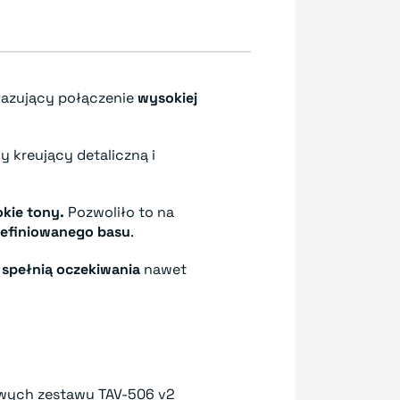
azujący połączenie
wysokiej
 kreujący detaliczną i
okie tony.
Pozwoliło to na
definiowanego basu
.
m
spełnią oczekiwania
nawet
wych zestawu TAV-506 v2