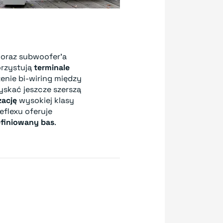
 oraz subwoofer'a
orzystują
terminale
enie bi-wiring między
skać jeszcze szerszą
zację
wysokiej klasy
eflexu oferuje
efiniowany bas
.