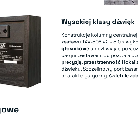
Wysokiej klasy dźwięk
Konstrukcje kolumny centralnej
zestawu TAV-506 v2 - 5.0 z wyk
głośnikowe
umożliwiając połącz
całym zestawem, co pozwala uzy
precyzję, przestrzenność i lokali
dźwięku. Szczelinowy port bassr
charakterystyczny,
świetnie zd
gowe