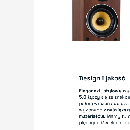
Design i jakość
Elegancki i stylowy wy
5.0
łączy się ze znako
pełnię wrażeń audiow
wykonano z
największ
materiałów.
Mamy tu w
pięknym dźwiękiem jak