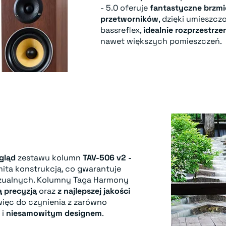
- 5.0 oferuje
fantastyczne brzmi
przetworników
, dzięki umieszc
bassreflex,
idealnie rozprzestrz
nawet większych pomieszczeń.
gląd
zestawu kolumn
TAV-506 v2 -
mita konstrukcją, co gwarantuje
izualnych. Kolumny Taga Harmony
ą precyzją
oraz
z najlepszej jakości
ięc do czynienia z zarówno
 i
niesamowitym designem
.