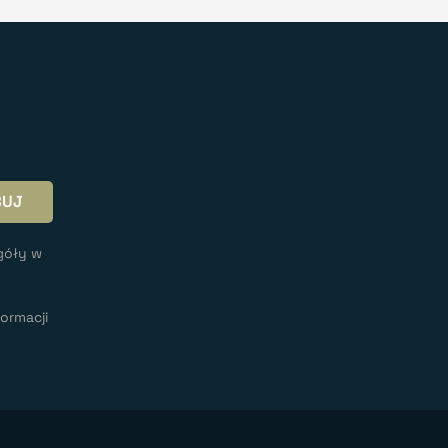
góły w
ormacji