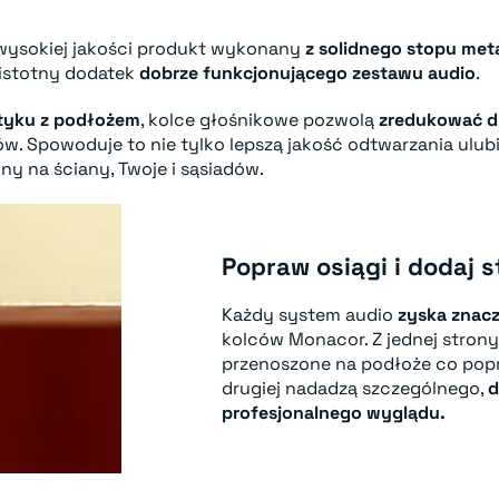
wysokiej jakości produkt wykonany
z solidnego stopu meta
 istotny dodatek
dobrze funkcjonującego zestawu audio
.
styku z podłożem
, kolce głośnikowe pozwolą
zredukować d
w. Spowoduje to nie tylko lepszą jakość odtwarzania ulubi
y na ściany, Twoje i sąsiadów.
Popraw osiągi i dodaj s
Każdy system audio
zyska znacz
kolców Monacor. Z jednej stron
przenoszone na podłoże co pop
drugiej nadadzą szczególnego,
d
profesjonalnego wyglądu.