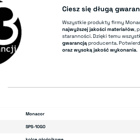
Ciesz się długą gwaran
Wszystkie produkty firmy Mona
najwyższej jakości materiałów
, 
staranności. Dzięki temu wszyst
gwarancją
producenta. Potwierd
oraz wysoką jakość wykonania
.
E
Monacor
SPS-10GO
kolce głośnikowe