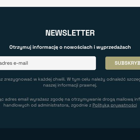
NEWSLETTER
Otrzymuj informację o nowościach i wyprzedażach
z zrezygnować w każdej chwili. W tym celu należy odnaleźć szcze
naszej informacji prawnej.
ąc adres email wyrażasz zgodę na otrzymywanie drogą mailową inf
handlowych od administratora, zgodnie z
Polityką prywatności