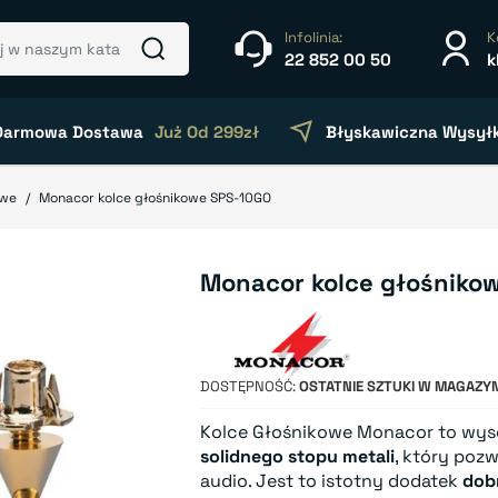
Infolinia:
K
22 852 00 50
k
Darmowa Dostawa
Już Od 299zł
Błyskawiczna Wysył
owe
Monacor kolce głośnikowe SPS-10GO
Monacor kolce głośniko
DOSTĘPNOŚĆ
OSTATNIE SZTUKI W MAGAZYN
Kolce Głośnikowe Monacor to wys
solidnego stopu metali
, który poz
audio. Jest to istotny dodatek
dob