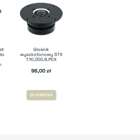
ll
Głośnik
do
wysokotonowy STX
T.10.200.8.PCX
h
96,00 zł
DO KOSZYKA