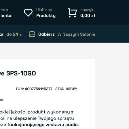
onto
Ulubione
Koszyk
lienta
Produkty
0,00 zł
ka
do 24h
Odbierz
W Naszym Salonie
we SPS-10GO
EAN
4007754115277
STAN
NOWY
IE
okiej jakości produkt wykonany
z
woli na ulepszenie Twojego sprzętu
rze funkcjonującego zestawu audio
.