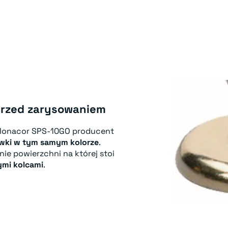
przed zarysowaniem
 Monacor SPS-10GO producent
wki w tym samym kolorze
.
ie powierzchni na której stoi
mi kolcami
.