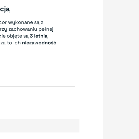
cją
cor wykonane są z
przy zachowaniu pełnej
kie objęte są
3 letnią
za to ich
niezawodność