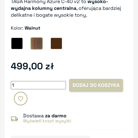
TAGA Harmony Azure C-40 v2 to
wysoko-
wydajna kolumny centralna
, oferująca bardziej
delikatne i bogate wysokie tony.
Kolor:
Walnut
Czarny
Walnut
Wenge
499,00 zł
DODAJ DO KOSZYKA
Dostawa
za darmo
Wyświetl koszt wysyłki