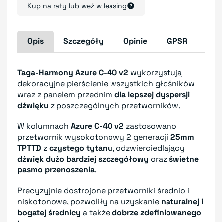
Kup na raty lub weź w leasing
Opis
Szczegóły
Opinie
GPSR
Taga-Harmony Azure C-40 v2
wykorzystują
dekoracyjne pierścienie wszystkich głośników
wraz z panelem przednim
dla lepszej dyspersji
dźwięku
z poszczególnych przetworników.
W kolumnach
Azure C-40 v2
zastosowano
przetwornik wysokotonowy 2 generacji
25mm
TPTTD
z
czystego tytanu
, odzwierciedlający
dźwięk dużo bardziej szczegółowy
oraz
świetne
pasmo przenoszenia
.
Precyzyjnie dostrojone przetworniki średnio i
niskotonowe, pozwoliły na uzyskanie
naturalnej i
bogatej średnicy
a także
dobrze zdefiniowanego