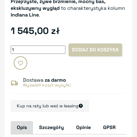
Przejrzyste, żywe brzmienie, mocny bas,
ekskluzywny wygląd
to charakterystyka kolumn
Indiana Line
.
1 545,00 zł
DODAJ DO KOSZYKA
Dostawa
za darmo
Wyświetl koszt wysyłki
Kup na raty lub weź w leasing
Opis
Szczegóły
Opinie
GPSR