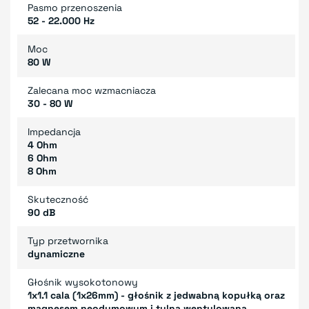
Pasmo przenoszenia
52 - 22.000 Hz
Moc
80 W
Zalecana moc wzmacniacza
30 - 80 W
Impedancja
4 Ohm
6 Ohm
8 Ohm
Skuteczność
90 dB
Typ przetwornika
dynamiczne
Głośnik wysokotonowy
1x1.1 cala (1x26mm) - głośnik z jedwabną kopułką oraz
magnesem neodymowym i tylną wentylowaną