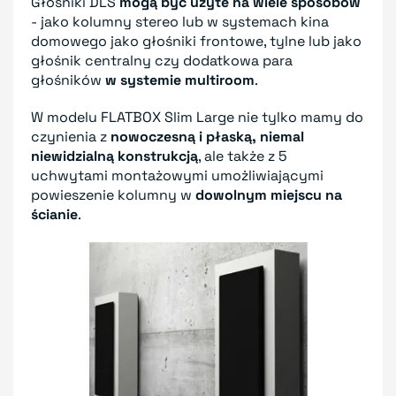
Głośniki DLS
mogą być użyte na wiele sposobów
- jako kolumny stereo lub w systemach kina
domowego jako głośniki frontowe, tylne lub jako
głośnik centralny czy dodatkowa para
głośników
w systemie multiroom
.
W modelu FLATBOX Slim Large nie tylko mamy do
czynienia z
nowoczesną i płaską, niemal
niewidzialną konstrukcją
, ale także z 5
uchwytami montażowymi umożliwiającymi
powieszenie kolumny w
dowolnym miejscu na
ścianie
.