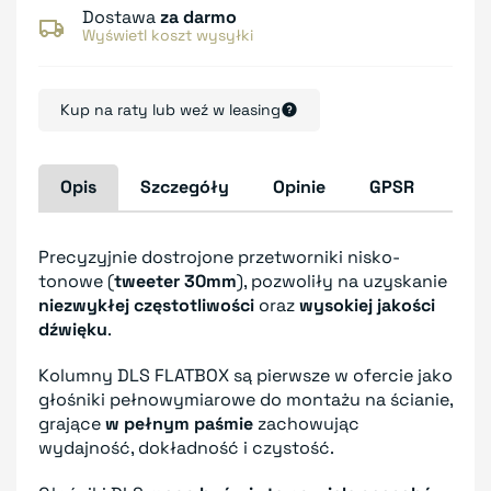
Dostawa
za darmo
Wyświetl koszt wysyłki
Kup na raty lub weź w leasing
Opis
Szczegóły
Opinie
GPSR
Precyzyjnie dostrojone przetworniki nisko-
tonowe (
tweeter 30mm
), pozwoliły na uzyskanie
niezwykłej częstotliwości
oraz
wysokiej jakości
dźwięku
.
Kolumny DLS FLATBOX są pierwsze w ofercie jako
głośniki pełnowymiarowe do montażu na ścianie,
grające
w pełnym paśmie
zachowując
wydajność, dokładność i czystość.