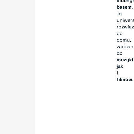
mocny
basem
.
To
uniwer
rozwiąz
do
domu,
zarówn
do
muzyki
jak
i
filmów
.