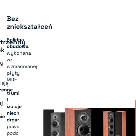
Bez
zniekształceń
Solidna
strzenny
obudowa
ęk
wykonana
ze
ny
wzmacnianej
płyty
MDF
iają
-
rzenne
tłumi
i
ej
izoluje
niechciane
ie
drgania
powstające
podczas