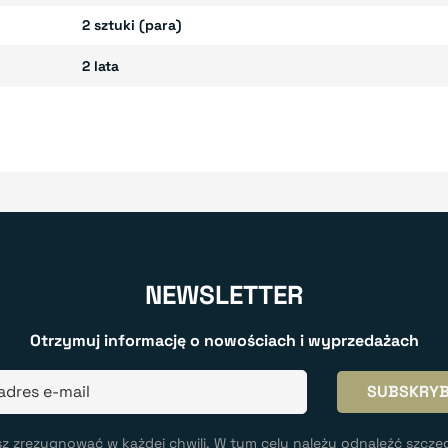
2 sztuki (para)
2 lata
NEWSLETTER
Otrzymuj informację o nowościach i wyprzedażach
z zrezygnować w każdej chwili. W tym celu należy odnaleźć szcze