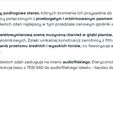
ny podłogowe stereo
, których brzmienie ich przypadnie d
nicy połączonych z
przebogatym i zróżnicowanym pasmem
 dwóch zdań najlepszy w tym przedziale cenowym głośni
wielowymiarową scenę muzyczną również w głębi planów
ośnikowych. Dzięki unikalnej konstrukcji zwrotnicy z fil
anie przełomu średnich i wysokich tonów
, co faworyzuje
.
z dwóch zdań zasługuje na miano
audiofilskiego
. Eteryczno
odukcję basu z TESI 540 do audiofilskiego ideału - bardzo