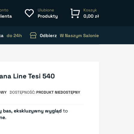
onto
Ulubione
Koszyk
lienta
Produkty
0,00 zł
ka
do 24h
Odbierz
W Naszym Salonie
na Line Tesi 540
OWY
DOSTĘPNOŚĆ
PRODUKT NIEDOSTĘPNY
ny bas, ekskluzywny wygląd
to
ine
.