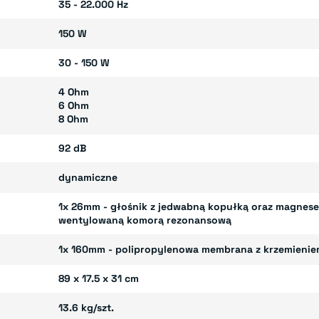
35 - 22.000 Hz
150 W
30 - 150 W
4 Ohm
6 Ohm
8 Ohm
92 dB
dynamiczne
1x 26mm - głośnik z jedwabną kopułką oraz magne
wentylowaną komorą rezonansową
1x 160mm - polipropylenowa membrana z krzemieni
89 x 17.5 x 31 cm
13.6 kg/szt.