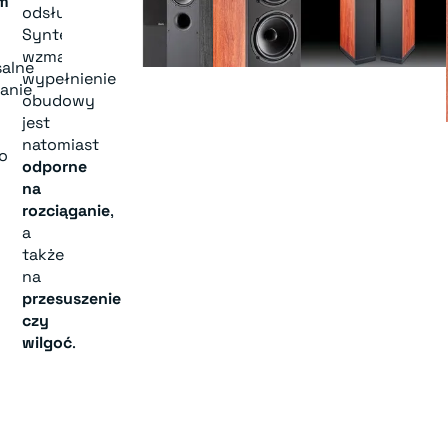
m
odsłuchu.
Syntetyczne,
wzmacniane
salne
wypełnienie
anie
obudowy
jest
natomiast
o
odporne
na
rozciąganie
,
a
także
na
przesuszenie
czy
wilgoć
.