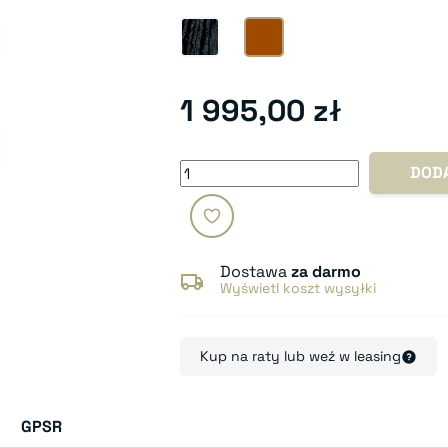
Black Oak
Dark Apple
1 995,00 zł
DOD
Dostawa
za darmo
Wyświetl koszt wysyłki
Kup na raty lub weź w leasing
GPSR