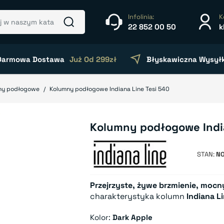
Infolinia:
K
22 852 00 50
k
Darmowa Dostawa
Już Od 299zł
Błyskawiczna Wysył
ny podłogowe
Kolumny podłogowe Indiana Line Tesi 540
Kolumny podłogowe India
STAN
N
Przejrzyste, żywe brzmienie, moc
charakterystyka kolumn
Indiana L
Kolor:
Dark Apple