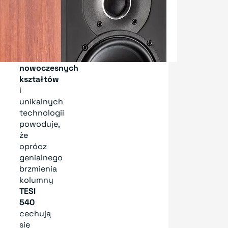
Hi-
Fi
dostępnymi
na
rynku.
Połączenie
nowoczesnych
kształtów
i
unikalnych
technologii
powoduje,
że
oprócz
genialnego
brzmienia
kolumny
TESI
540
cechują
się