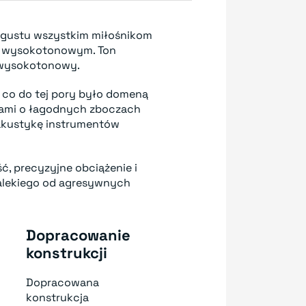
o gustu wszystkim miłośnikom
wysokotonowym. Ton
k wysokotonowy.
, co do tej pory było domeną
trami o łagodnych zboczach
 akustykę instrumentów
ść, precyzyjne obciążenie i
 dalekiego od agresywnych
Dopracowanie
konstrukcji
Dopracowana
konstrukcja