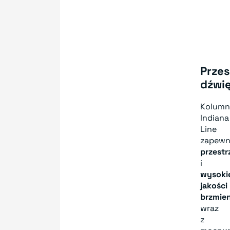
Prze
dźwi
Kolum
Indiana
Line
zapewn
przest
i
wysoki
jakości
brzmien
wraz
z