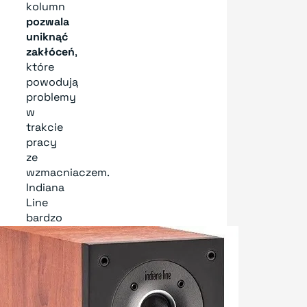
kolumn
pozwala
uniknąć
zakłóceń
,
które
powodują
problemy
w
trakcie
pracy
ze
wzmacniaczem.
Indiana
Line
bardzo
dobrze
współpracuje
z
dowolnymi
konstrukcjami