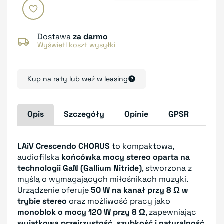
Dostawa
za darmo
Wyświetl koszt wysyłki
Kup na raty lub weź w leasing
Opis
Szczegóły
Opinie
GPSR
LAiV Crescendo CHORUS
to kompaktowa,
audiofilska
końcówka mocy stereo oparta na
technologii GaN (Gallium Nitride)
, stworzona z
myślą o wymagających miłośnikach muzyki.
Urządzenie oferuje
50 W na kanał przy 8 Ω w
trybie stereo
oraz możliwość pracy jako
monoblok o mocy 120 W przy 8 Ω
, zapewniając
wyjątkową przejrzystość, szybkość i naturalność