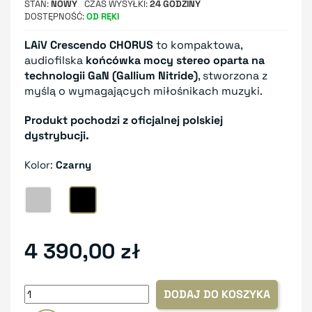
STAN
NOWY
CZAS WYSYŁKI
24 GODZINY
DOSTĘPNOŚĆ
OD RĘKI
LAiV Crescendo CHORUS
to kompaktowa,
audiofilska
końcówka mocy stereo oparta na
technologii GaN (Gallium Nitride)
, stworzona z
myślą o wymagających miłośnikach muzyki.
Produkt pochodzi z oficjalnej polskiej
dystrybucji.
Kolor:
Czarny
Srebrny
Czarny
4 390,00 zł
DODAJ DO KOSZYKA