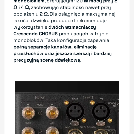
monoblokiem
, oferującym
120 W mocy przy 8
Ω i 4 Ω
, zachowując stabilność nawet przy
obciążeniu
2 Ω
. Dla osiągnięcia maksymalnej
jakości dźwięku producent rekomenduje
wykorzystanie
dwóch wzmacniaczy
Crescendo CHORUS
pracujących w trybie
monobloków. Taka konfiguracja zapewnia
pełną separację kanałów, eliminację
przesłuchów oraz jeszcze szerszą i bardziej
precyzyjną scenę dźwiękową
.