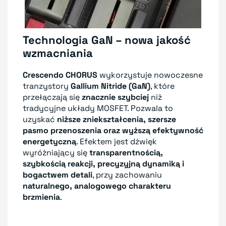
Technologia GaN – nowa jakość
wzmacniania
Crescendo CHORUS
wykorzystuje nowoczesne
tranzystory
Gallium Nitride (GaN)
, które
przełączają się
znacznie szybciej
niż
tradycyjne układy MOSFET. Pozwala to
uzyskać
niższe zniekształcenia, szersze
pasmo przenoszenia oraz wyższą efektywność
energetyczną
. Efektem jest dźwięk
wyróżniający się
transparentnością,
szybkością reakcji, precyzyjną dynamiką i
bogactwem detali
, przy zachowaniu
naturalnego, analogowego charakteru
brzmienia
.