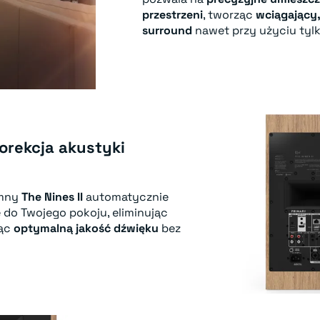
przestrzeni
, tworząc
wciągający
surround
nawet przy użyciu tyl
rekcja akustyki
mny
The Nines II
automatycznie
 do Twojego pokoju, eliminując
jąc
optymalną jakość dźwięku
bez