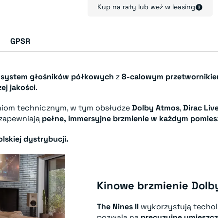
Kup na raty lub weź w leasing
GPSR
 system głośników półkowych
z
8-calowym przetworniki
j jakości
.
niom technicznym, w tym obsłudze
Dolby Atmos
,
Dirac Liv
zapewniają
pełne, immersyjne brzmienie w każdym pomies
lskiej dystrybucji.
Kinowe brzmienie Dolb
The Nines II
wykorzystują techo
pozwala na
precyzyjne umieszcz