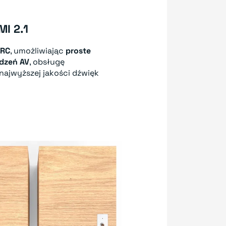
I 2.1
ARC
, umożliwiając
proste
ądzeń AV
, obsługę
najwyższej jakości dźwięk