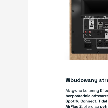
Wbudowany str
Aktywne kolumny
Klip
bezpośrednie odtwarz
Spotify Connect, Tidal
AirPlay 2
, oferując
peł