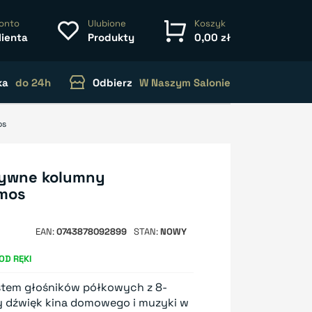
onto
Ulubione
Koszyk
lienta
Produkty
0,00 zł
ka
do 24h
Odbierz
W Naszym Salonie
os
ktywne kolumny
tmos
EAN
0743878092899
STAN
NOWY
OD RĘKI
ystem głośników półkowych z 8-
y dźwięk kina domowego i muzyki w