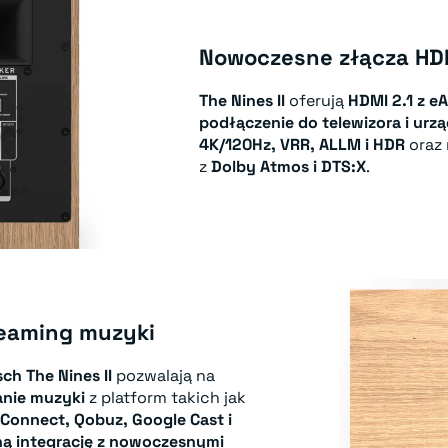
Nowoczesne złącza HDM
The Nines II
oferują
HDMI 2.1 z e
podłączenie do telewizora i urz
4K/120Hz, VRR, ALLM i HDR
oraz 
z
Dolby Atmos i DTS:X
.
eaming muzyki
sch The Nines II
pozwalają na
anie muzyki
z platform takich jak
 Connect, Qobuz, Google Cast i
ną integrację z nowoczesnymi