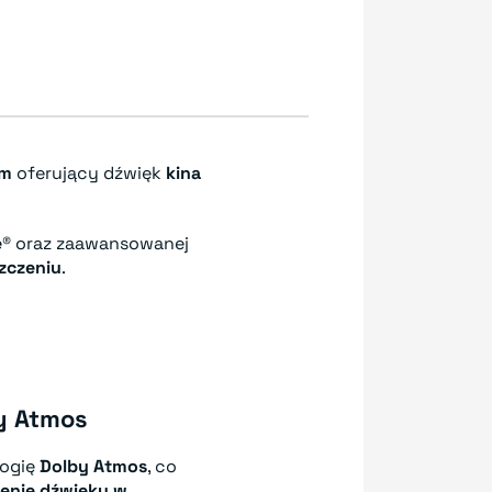
em
oferujący dźwięk
kina
e®
oraz zaawansowanej
zczeniu
.
y Atmos
logię
Dolby Atmos
, co
enie dźwięku w