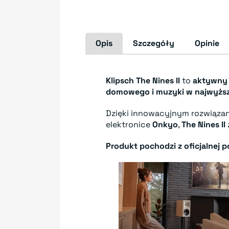
Opis
Szczegóły
Opinie
Klipsch The Nines II
to
aktywny
domowego i muzyki w najwyższe
Dzięki innowacyjnym rozwiąza
elektronice
Onkyo
,
The Nines II
Produkt pochodzi z oficjalnej po