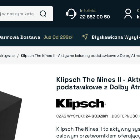
Infolinia:
K
22 852 00 50
k
Darmowa Dostawa
Już Od 299zł
Błyskawiczna Wysył
 aktywne
Klipsch The Nines II - Aktywne kolumny podstawkowe z Dolby Atm
Klipsch The Nines II - A
podstawkowe z Dolby A
CZAS WYSYŁKI
24 GODZINY
DOSTĘPNOŚĆ
Klipsch The Nines II to aktywny s
calowym przetwornikiem oferując