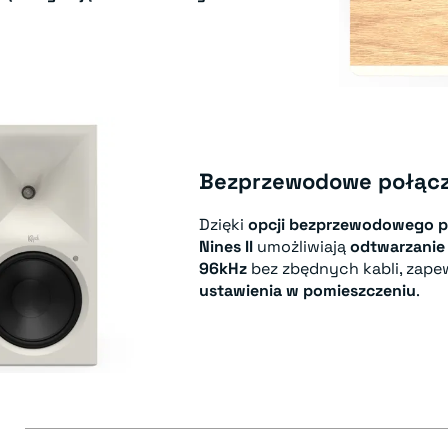
Bezprzewodowe połącze
Dzięki
opcji bezprzewodowego p
Nines II
umożliwiają
odtwarzanie 
96kHz
bez zbędnych kabli, zape
ustawienia w pomieszczeniu
.
E