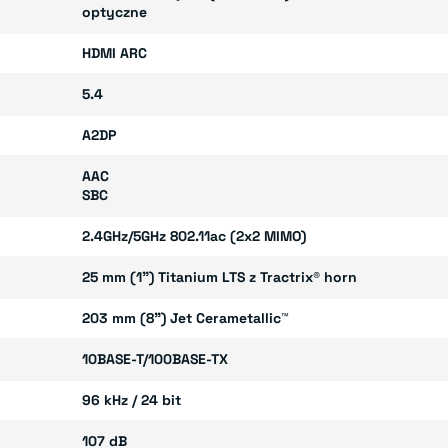
optyczne
HDMI ARC
5.4
A2DP
AAC
SBC
2.4GHz/5GHz 802.11ac (2x2 MIMO)
25 mm (1”) Titanium LTS z Tractrix® horn
203 mm (8”) Jet Cerametallic™
10BASE-T/100BASE-TX
96 kHz / 24 bit
107 dB